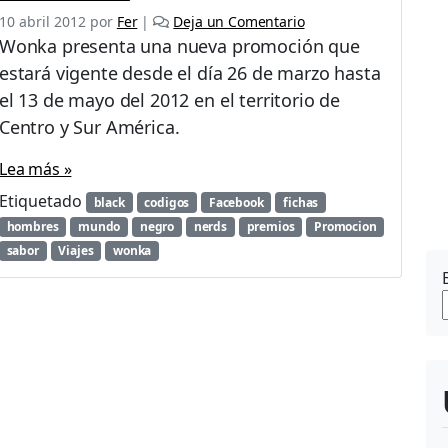
10 abril 2012
por
Fer
|
Deja un Comentario
Wonka presenta una nueva promoción que
estará vigente desde el día 26 de marzo hasta
el 13 de mayo del 2012 en el territorio de
Centro y Sur América.
Lea más »
Etiquetado
black
codigos
Facebook
fichas
hombres
mundo
negro
nerds
premios
Promocion
sabor
Viajes
wonka