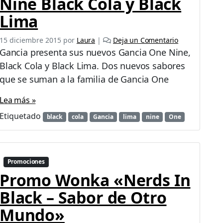
Nine Black Cola y Black
Lima
15 diciembre 2015
por
Laura
|
Deja un Comentario
Gancia presenta sus nuevos Gancia One Nine,
Black Cola y Black Lima. Dos nuevos sabores
que se suman a la familia de Gancia One
Lea más »
Etiquetado
black
cola
Gancia
lima
nine
One
Promociones
Promo Wonka «Nerds In
Black – Sabor de Otro
Mundo»