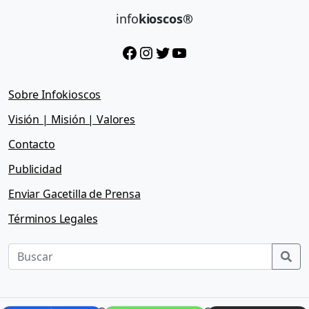
info
kioscos®
Facebook
Instagram
Twitter
YouTube
Sobre Infokioscos
Visión | Misión | Valores
Contacto
Publicidad
Enviar Gacetilla de Prensa
Términos Legales
Sea