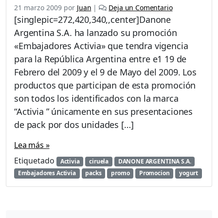
21 marzo 2009
por
Juan
|
Deja un Comentario
[singlepic=272,420,340,,center]Danone
Argentina S.A. ha lanzado su promoción
«Embajadores Activia» que tendra vigencia
para la República Argentina entre e1 19 de
Febrero del 2009 y el 9 de Mayo del 2009. Los
productos que participan de esta promoción
son todos los identificados con la marca
“Activia ” únicamente en sus presentaciones
de pack por dos unidades […]
Lea más »
Etiquetado
Activia
ciruela
DANONE ARGENTINA S.A.
Embajadores Activia
packs
promo
Promocion
yogurt