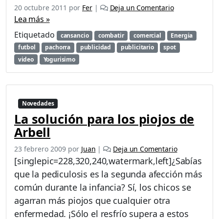
20 octubre 2011
por
Fer
|
Deja un Comentario
Lea más »
Etiquetado
cansancio
combatir
comercial
Energia
futbol
pachorra
publicidad
publicitario
spot
video
Yogurisimo
Novedades
La solución para los piojos de
Arbell
23 febrero 2009
por
Juan
|
Deja un Comentario
[singlepic=228,320,240,watermark,left]¿Sabías
que la pediculosis es la segunda afección más
común durante la infancia? Sí, los chicos se
agarran más piojos que cualquier otra
enfermedad. ¡Sólo el resfrío supera a estos