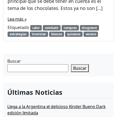
principal que se debe tener en cuenta es el
g
i
tema de los chocolates. Estos ya no son […]
a
s
Lea más »
p
Etiquetado
calor
combatir
compras
drugstore
a
r
estrategias
inversion
kioscos
quioscos
verano
a
c
o
m
Buscar
b
a
Buscar
t
i
r
e
Últimas Noticias
l
c
a
Llega a la Argentina el delicioso Kinder Bueno Dark
l
edición limitada
o