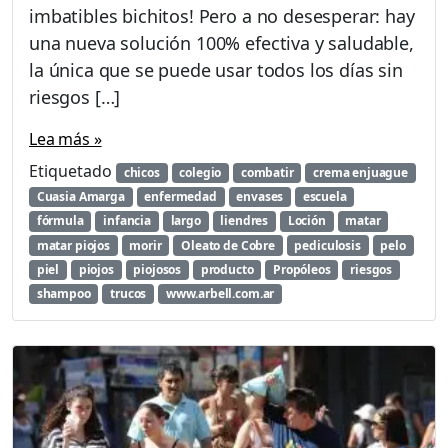
imbatibles bichitos! Pero a no desesperar: hay
una nueva solución 100% efectiva y saludable,
la única que se puede usar todos los días sin
riesgos […]
Lea más »
Etiquetado
chicos
colegio
combatir
crema enjuague
Cuasia Amarga
enfermedad
envases
escuela
fórmula
infancia
largo
liendres
Loción
matar
matar piojos
morir
Oleato de Cobre
pediculosis
pelo
piel
piojos
piojosos
producto
Propóleos
riesgos
shampoo
trucos
www.arbell.com.ar