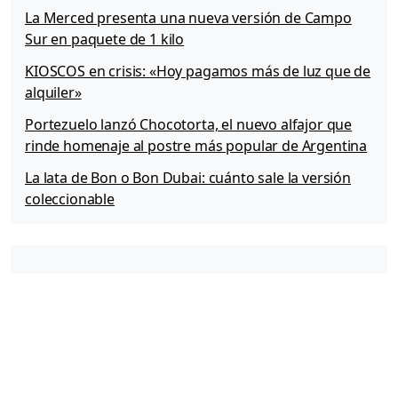
r
La Merced presenta una nueva versión de Campo
Sur en paquete de 1 kilo
KIOSCOS en crisis: «Hoy pagamos más de luz que de
alquiler»
Portezuelo lanzó Chocotorta, el nuevo alfajor que
rinde homenaje al postre más popular de Argentina
La lata de Bon o Bon Dubai: cuánto sale la versión
coleccionable