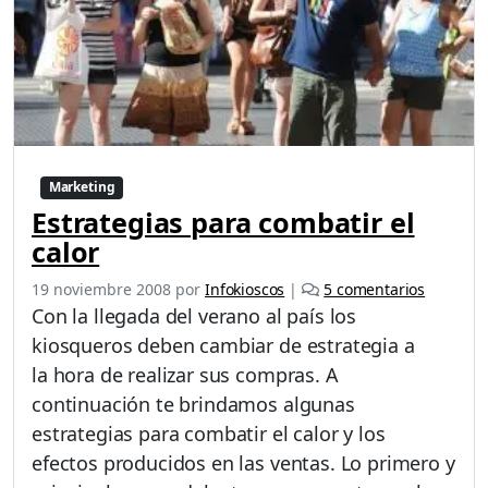
Marketing
Estrategias para combatir el
calor
e
19 noviembre 2008
por
Infokioscos
|
5 comentarios
n
Con la llegada del verano al país los
E
kiosqueros deben cambiar de estrategia a
s
la hora de realizar sus compras. A
t
r
continuación te brindamos algunas
a
estrategias para combatir el calor y los
t
efectos producidos en las ventas. Lo primero y
e