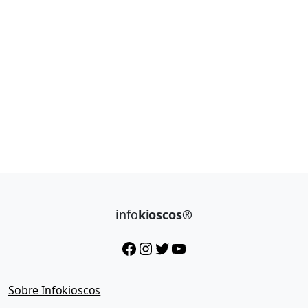
info
kioscos®
Facebook
Instagram
Twitter
YouTube
Sobre Infokioscos