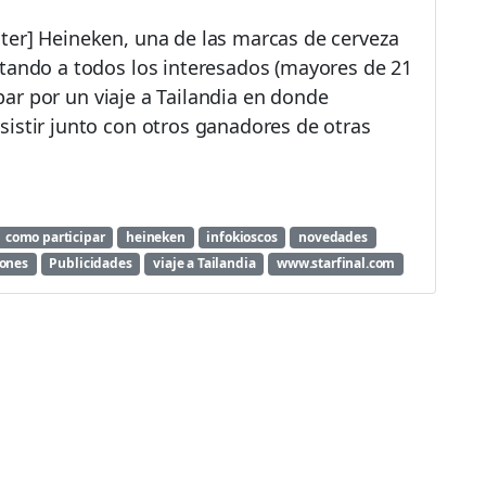
ter] Heineken, una de las marcas de cerveza
itando a todos los interesados (mayores de 21
cipar por un viaje a Tailandia en donde
istir junto con otros ganadores de otras
como participar
heineken
infokioscos
novedades
ones
Publicidades
viaje a Tailandia
www.starfinal.com