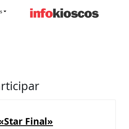
s
ticipar
«Star Final»