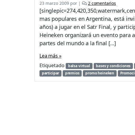
e
23 marzo 2009
por
|
2 comentarios
n
[singlepic=274,420,350,watermark,cen
J
mas populares en Argentina, está inv
u
años) a jugar en el Satr Final, y parti
g
á
Heineken organizará un evento para as
c
partes del mundo a la final […]
o
n
Lea más »
H
Etiquetado
e
balsa virtual
bases y condiciones
i
participar
premios
promo heineken
Promoci
n
e
k
e
n
:
«
S
t