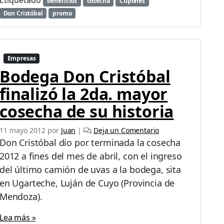
Etiquetado
beneficios
cosecha
Cupones
a
Don Cristóbal
promo
M
a
l
b
e
Empresas
c
Bodega Don Cristóbal
finalizó la 2da. mayor
cosecha de su historia
11 mayo 2012
por
Juan
|
Deja un Comentario
Don Cristóbal dio por terminada la cosecha
2012 a fines del mes de abril, con el ingreso
del último camión de uvas a la bodega, sita
en Ugarteche, Luján de Cuyo (Provincia de
Mendoza).
Lea más »