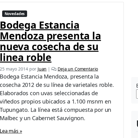
s
e
n
Novedades
t
Bodega Estancia
a
Mendoza presenta la
l
a
nueva cosecha de su
c
o
linea roble
s
e
25 mayo 2014
por
Juan
|
Deja un Comentario
c
Bodega Estancia Mendoza, presenta la
h
cosecha 2012 de su línea de varietales roble.
a
2
Elaborados con uvas seleccionadas de
0
viñedos propios ubicados a 1.100 msnm en
1
Tupungato. La línea está compuesta por un
3
d
Malbec y un Cabernet Sauvignon.
e
s
Lea más »
u