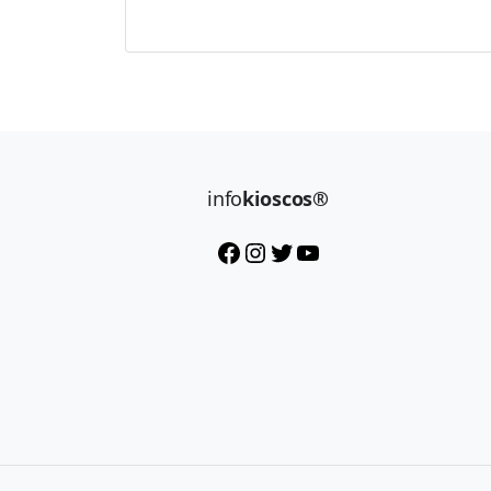
info
kioscos®
Facebook
Instagram
Twitter
YouTube