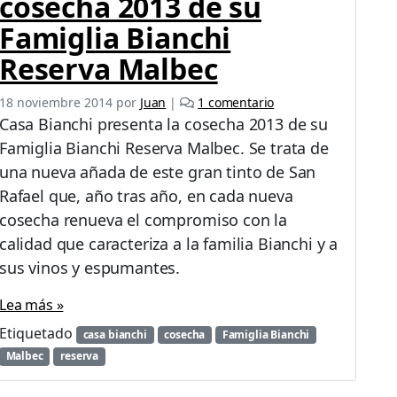
cosecha 2013 de su
Famiglia Bianchi
Reserva Malbec
e
18 noviembre 2014
por
Juan
|
1 comentario
n
Casa Bianchi presenta la cosecha 2013 de su
C
Famiglia Bianchi Reserva Malbec. Se trata de
a
una nueva añada de este gran tinto de San
s
a
Rafael que, año tras año, en cada nueva
B
cosecha renueva el compromiso con la
i
calidad que caracteriza a la familia Bianchi y a
a
sus vinos y espumantes.
n
c
Lea más »
h
i
Etiquetado
casa bianchi
cosecha
Famiglia Bianchi
p
Malbec
reserva
r
e