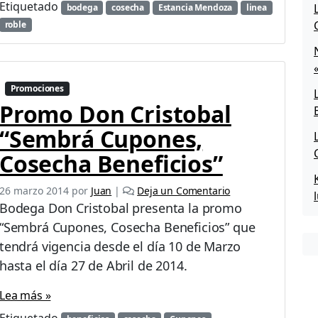
Etiquetado
bodega
cosecha
Estancia Mendoza
linea
F
roble
a
m
i
g
l
Promociones
i
Promo Don Cristobal
a
B
“Sembrá Cupones,
i
Cosecha Beneficios”
a
n
c
26 marzo 2014
por
Juan
|
Deja un Comentario
h
Bodega Don Cristobal presenta la promo
i
“Sembrá Cupones, Cosecha Beneficios” que
R
tendrá vigencia desde el día 10 de Marzo
e
s
hasta el día 27 de Abril de 2014.
e
r
Lea más »
v