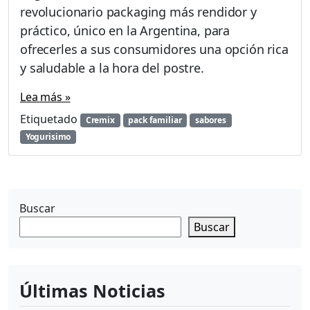
revolucionario packaging más rendidor y
g
u
práctico, único en la Argentina, para
r
ofrecerles a sus consumidores una opción rica
í
y saludable a la hora del postre.
s
i
Lea más »
m
o
Etiquetado
Cremix
pack familiar
sabores
C
Yogurisimo
r
e
m
i
x
Buscar
l
Buscar
a
n
z
a
Últimas Noticias
s
u