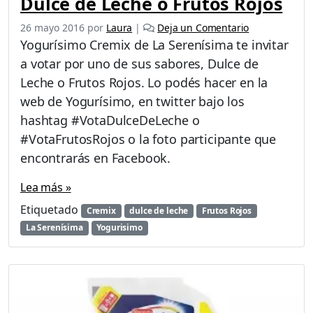
Dulce de Leche o Frutos Rojos
26 mayo 2016
por
Laura
|
Deja un Comentario
Yogurísimo Cremix de La Serenísima te invitar
a votar por uno de sus sabores, Dulce de
Leche o Frutos Rojos. Lo podés hacer en la
web de Yogurísimo, en twitter bajo los
hashtag #‎VotaDulceDeLeche‬ o
‪#‎VotaFrutosRojos‬ o la foto participante que
encontrarás en Facebook.
Lea más »
Etiquetado
Cremix
dulce de leche
Frutos Rojos
La Serenísima
Yogurisimo