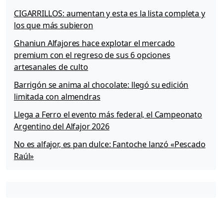
p
CIGARRILLOS: aumentan y esta es la lista completa y
a
los que más subieron
c
k
Ghaniun Alfajores hace explotar el mercado
f
premium con el regreso de sus 6 opciones
a
artesanales de culto
m
i
Barrigón se anima al chocolate: llegó su edición
l
limitada con almendras
i
a
Llega a Ferro el evento más federal, el Campeonato
r
Argentino del Alfajor 2026
y
d
No es alfajor, es pan dulce: Fantoche lanzó «Pescado
e
Raúl»
s
c
u
b
r
e