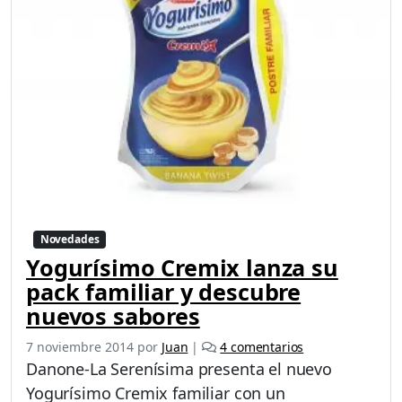
Novedades
Yogurísimo Cremix lanza su
pack familiar y descubre
nuevos sabores
e
7 noviembre 2014
por
Juan
|
4 comentarios
n
Danone-La Serenísima presenta el nuevo
Y
Yogurísimo Cremix familiar con un
o