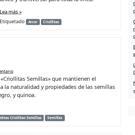
a
l
Lea más »
l
Etiquetado
Arcor
Criollitas
e
t
i
t
e
r
a
e
ntario
n
 «Criollitas Semillas» que mantienen el
e
da la naturalidad y propiedades de las semillas
d
i
gro, y quinoa.
c
i
ó
etitas Criollitas Semillas
Semillas
n
l
i