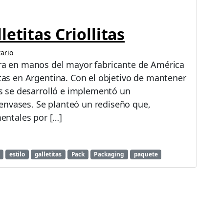
m
i
t
etitas Criollitas
a
d
ario
a
hora en manos del mayor fabricante de América
itas en Argentina. Con el objetivo de mantener
tas se desarrolló e implementó un
envases. Se planteó un rediseño que,
entales por […]
estilo
galletitas
Pack
Packaging
paquete