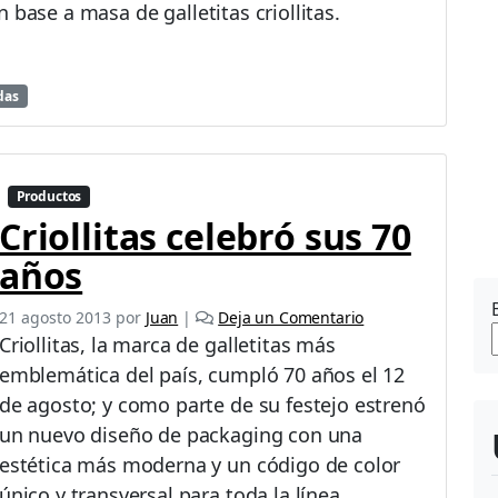
l
 base a masa de galletitas criollitas.
e
8
0
a
das
ñ
o
s
y
Productos
l
Criollitas celebró sus 70
a
n
años
z
a
21 agosto 2013
por
Juan
|
Deja un Comentario
u
Criollitas, la marca de galletitas más
n
emblemática del país, cumpló 70 años el 12
a
l
de agosto; y como parte de su festejo estrenó
a
un nuevo diseño de packaging con una
t
estética más moderna y un código de color
a
g
único y transversal para toda la línea.