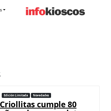
s
s
Edición Limitada
Novedades
Criollitas cumple 80