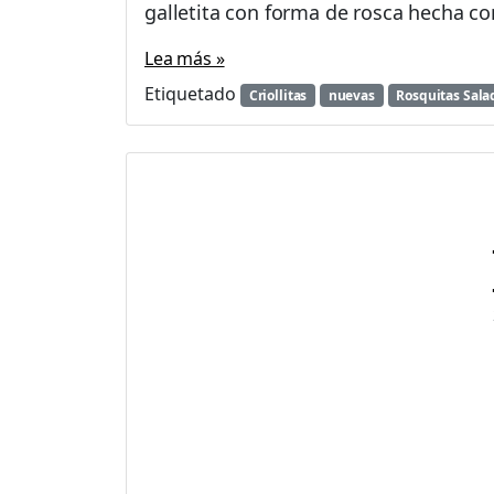
galletita con forma de rosca hecha con
Lea más »
Etiquetado
Criollitas
nuevas
Rosquitas Sala