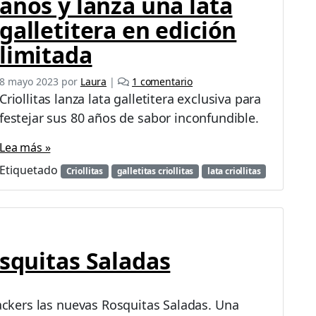
años y lanza una lata
galletitera en edición
limitada
e
8 mayo 2023
por
Laura
|
1 comentario
n
Criollitas lanza lata galletitera exclusiva para
C
festejar sus 80 años de sabor inconfundible.
r
i
Lea más »
o
l
Etiquetado
Criollitas
galletitas criollitas
lata criollitas
l
i
t
a
s
osquitas Saladas
c
u
m
p
rackers las nuevas Rosquitas Saladas. Una