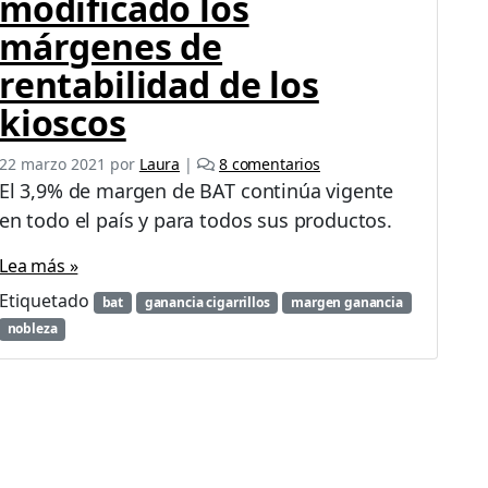
modificado los
márgenes de
rentabilidad de los
kioscos
e
22 marzo 2021
por
Laura
|
8 comentarios
n
El 3,9% de margen de BAT continúa vigente
B
en todo el país y para todos sus productos.
A
T
Lea más »
a
c
Etiquetado
bat
ganancia cigarrillos
margen ganancia
l
nobleza
a
r
a
q
u
e
n