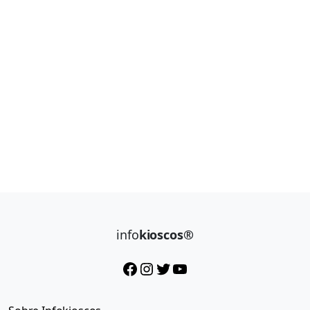
info
kioscos®
Facebook
Instagram
Twitter
YouTube