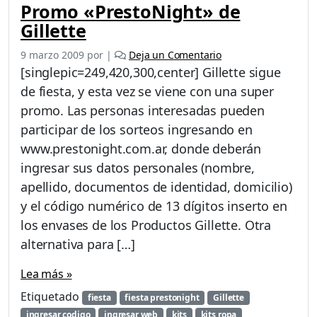
Promo «PrestoNight» de
Gillette
9 marzo 2009
por
|
Deja un Comentario
[singlepic=249,420,300,center] Gillette sigue
de fiesta, y esta vez se viene con una super
promo. Las personas interesadas pueden
participar de los sorteos ingresando en
www.prestonight.com.ar, donde deberán
ingresar sus datos personales (nombre,
apellido, documentos de identidad, domicilio)
y el código numérico de 13 dígitos inserto en
los envases de los Productos Gillette. Otra
alternativa para […]
Lea más »
Etiquetado
fiesta
fiesta prestonight
Gillette
ingresar codigo
ingresar web
kits
kits ropa