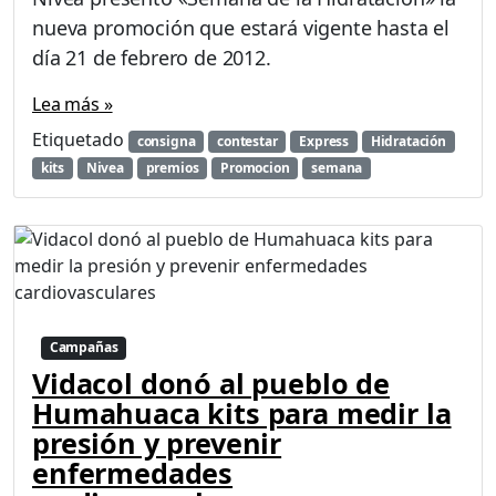
nueva promoción que estará vigente hasta el
día 21 de febrero de 2012.
Lea más »
Etiquetado
consigna
contestar
Express
Hidratación
kits
Nivea
premios
Promocion
semana
Campañas
Vidacol donó al pueblo de
Humahuaca kits para medir la
presión y prevenir
enfermedades