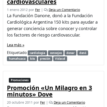
cardiovasculares
1 enero 2012
por
Fer
|
Deja un Comentario
La Fundación Danone, donó a la Fundación
Cardiológica Argentina 150 kits para ayudar a
generar conciencia sobre conocer y controlar
los factores de riesgo cardiovascular.
Lea más »
Etiquetado
cardiologia
consejos
donar
donó
humahuaca
kits
presión
Vidacol
Promociones
Promoción «Un Milagro en 3
minutos» Dove
20 octubre 2011
por
Fer
|
Deja un Comentario