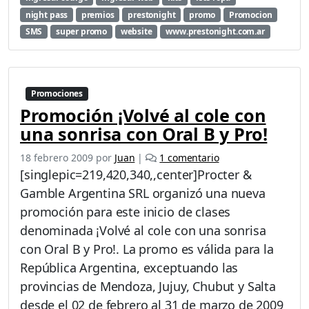
night pass
premios
prestonight
promo
Promocion
SMS
super promo
website
www.prestonight.com.ar
Promociones
Promoción ¡Volvé al cole con
una sonrisa con Oral B y Pro!
e
18 febrero 2009
por
Juan
|
1 comentario
n
[singlepic=219,420,340,,center]Procter &
P
Gamble Argentina SRL organizó una nueva
r
promoción para este inicio de clases
o
m
denominada ¡Volvé al cole con una sonrisa
o
con Oral B y Pro!. La promo es válida para la
c
República Argentina, exceptuando las
i
provincias de Mendoza, Jujuy, Chubut y Salta
ó
n
desde el 02 de febrero al 31 de marzo de 2009