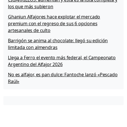
r
los que más subieron
i
s
Ghaniun Alfajores hace explotar el mercado
a
premium con el regreso de sus 6 opciones
c
artesanales de culto
o
n
Barrigón se anima al chocolate: llegó su edición
O
limitada con almendras
r
a
Llega a Ferro el evento más federal, el Campeonato
l
Argentino del Alfajor 2026
B
y
No es alfajor, es pan dulce: Fantoche lanzó «Pescado
P
Raúl»
r
o
!