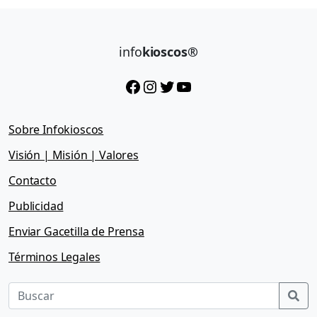
info
kioscos®
Facebook
Instagram
Twitter
YouTube
Sobre Infokioscos
Visión | Misión | Valores
Contacto
Publicidad
Enviar Gacetilla de Prensa
Términos Legales
Sea