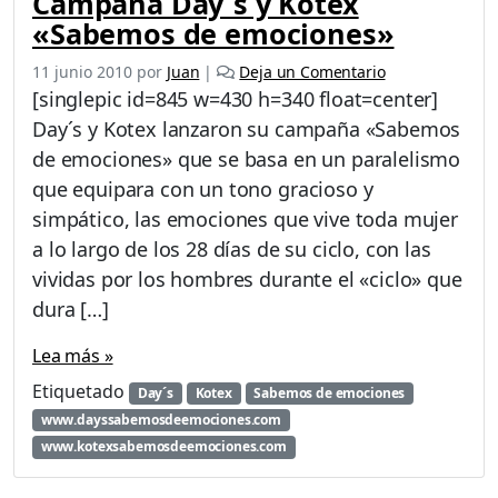
Campaña Day´s y Kotex
«Sabemos de emociones»
11 junio 2010
por
Juan
|
Deja un Comentario
[singlepic id=845 w=430 h=340 float=center]
Day´s y Kotex lanzaron su campaña «Sabemos
de emociones» que se basa en un paralelismo
que equipara con un tono gracioso y
simpático, las emociones que vive toda mujer
a lo largo de los 28 días de su ciclo, con las
vividas por los hombres durante el «ciclo» que
dura […]
Lea más »
Etiquetado
Day´s
Kotex
Sabemos de emociones
www.dayssabemosdeemociones.com
www.kotexsabemosdeemociones.com