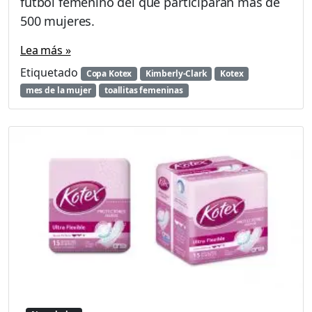
fútbol femenino del que participarán más de
500 mujeres.
Lea más »
Etiquetado
Copa Kotex
Kimberly-Clark
Kotex
mes de la mujer
toallitas femeninas