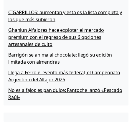
a
p
CIGARRILLOS: aumentan y esta es la lista completa y
r
los que más subieron
o
p
Ghaniun Alfajores hace explotar el mercado
u
premium con el regreso de sus 6 opciones
e
artesanales de culto
s
t
Barrigón se anima al chocolate: llegó su edición
a
limitada con almendras
d
Llega a Ferro el evento más federal, el Campeonato
e
c
Argentino del Alfajor 2026
e
No es alfajor, es pan dulce: Fantoche lanzó «Pescado
r
Raúl»
v
e
z
a
Q
u