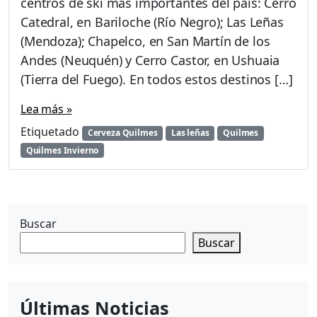
u
centros de ski más importantes del país: Cerro
e
Catedral, en Bariloche (Río Negro); Las Leñas
n
(Mendoza); Chapelco, en San Martín de los
t
Andes (Neuquén) y Cerro Castor, en Ushuaia
r
o
(Tierra del Fuego). En todos estos destinos […]
s
,
Lea más »
m
Etiquetado
Cerveza Quilmes
Las leñas
Quilmes
ú
s
Quilmes Invierno
i
c
a
y
Buscar
n
i
Buscar
e
v
e
:
Últimas Noticias
l