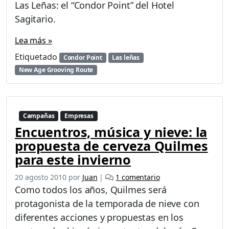
Las Leñas: el “Condor Point” del Hotel
Sagitario.
Lea más »
Etiquetado
Condor Point
Las leñas
New Age Grooving Route
Campañas
Empresas
Encuentros, música y nieve: la
propuesta de cerveza Quilmes
para este invierno
e
20 agosto 2010
por
Juan
|
1 comentario
n
Como todos los años, Quilmes será
E
protagonista de la temporada de nieve con
n
diferentes acciones y propuestas en los
c