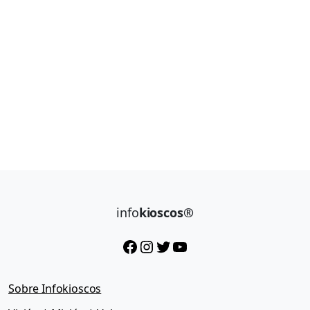
info
kioscos®
Facebook
Instagram
Twitter
YouTube
Sobre Infokioscos