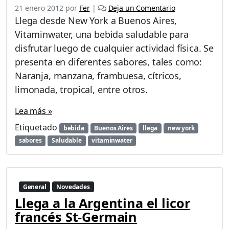
21 enero 2012
por
Fer
|
Deja un Comentario
Llega desde New York a Buenos Aires,
Vitaminwater, una bebida saludable para
disfrutar luego de cualquier actividad física. Se
presenta en diferentes sabores, tales como:
Naranja, manzana, frambuesa, cítricos,
limonada, tropical, entre otros.
Lea más »
Etiquetado
bebida
Buenos Aires
llega
new york
sabores
Saludable
vitaminwater
General
Novedades
Llega a la Argentina el licor
francés St-Germain