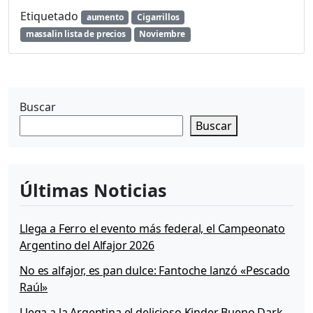
i
Etiquetado
aumento
Cigarrillos
n
massalin lista de precios
Noviembre
a
u
m
e
n
Buscar
t
a
Buscar
p
o
r
s
Últimas Noticias
é
p
t
Llega a Ferro el evento más federal, el Campeonato
i
Argentino del Alfajor 2026
m
No es alfajor, es pan dulce: Fantoche lanzó «Pescado
a
v
Raúl»
e
Llega a la Argentina el delicioso Kinder Bueno Dark