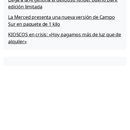
z
edición limitada
s
u
La Merced presenta una nueva versión de Campo
s
Sur en paquete de 1 kilo
c
i
KIOSCOS en crisis: «Hoy pagamos más de luz que de
g
alquiler»
a
r
r
i
l
l
o
s