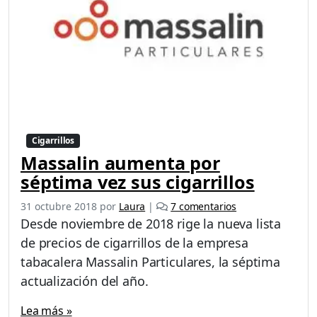
Cigarrillos
Massalin aumenta por
séptima vez sus cigarrillos
e
31 octubre 2018
por
Laura
|
7 comentarios
n
Desde noviembre de 2018 rige la nueva lista
M
de precios de cigarrillos de la empresa
a
tabacalera Massalin Particulares, la séptima
s
s
actualización del año.
a
l
Lea más »