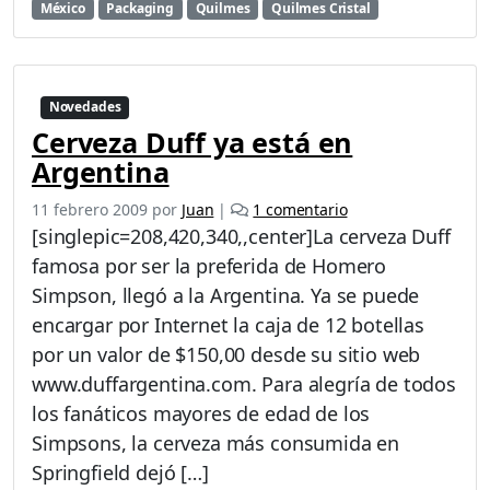
México
Packaging
Quilmes
Quilmes Cristal
Novedades
Cerveza Duff ya está en
Argentina
e
11 febrero 2009
por
Juan
|
1 comentario
n
[singlepic=208,420,340,,center]La cerveza Duff
C
famosa por ser la preferida de Homero
e
Simpson, llegó a la Argentina. Ya se puede
r
v
encargar por Internet la caja de 12 botellas
e
por un valor de $150,00 desde su sitio web
z
www.duffargentina.com. Para alegría de todos
a
los fanáticos mayores de edad de los
D
u
Simpsons, la cerveza más consumida en
f
Springfield dejó […]
f