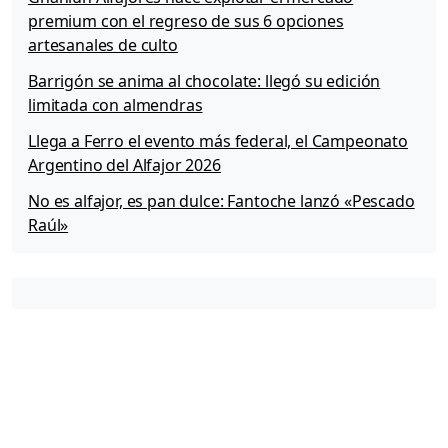
premium con el regreso de sus 6 opciones
artesanales de culto
Barrigón se anima al chocolate: llegó su edición
limitada con almendras
Llega a Ferro el evento más federal, el Campeonato
Argentino del Alfajor 2026
No es alfajor, es pan dulce: Fantoche lanzó «Pescado
Raúl»