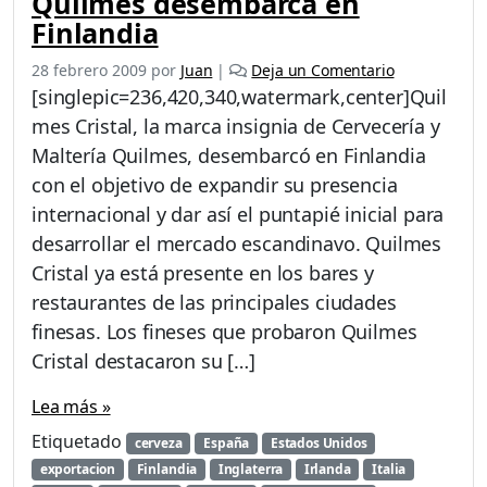
Quilmes desembarca en
a
Finlandia
a
S
28 febrero 2009
por
Juan
|
Deja un Comentario
u
[singlepic=236,420,340,watermark,center]Quil
r
f
mes Cristal, la marca insignia de Cervecería y
e
Maltería Quilmes, desembarcó en Finlandia
a
con el objetivo de expandir su presencia
r
internacional y dar así el puntapié inicial para
a
M
desarrollar el mercado escandinavo. Quilmes
é
Cristal ya está presente en los bares y
x
restaurantes de las principales ciudades
i
c
finesas. Los fineses que probaron Quilmes
o
Cristal destacaron su […]
Lea más »
Etiquetado
cerveza
España
Estados Unidos
exportacion
Finlandia
Inglaterra
Irlanda
Italia