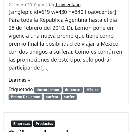
e
21 enero 2010
por
|
1 comentario
n
[singlepic id=619 w=430 h=340 float=center]
P
Para toda la Republica Agentina hasta el día
r
28 de Febrero del 2010, Dr. Lemon pone en
o
m
vigencia una nueva promo que tiene como
o
premio final la posibilidad de viajar a Mexico
D
con dos amigos a surferar. Como es común en
r
las promociones de este tipo, solo podrán
.
L
participar de […]
e
m
Lea más »
o
Etiquetado
doctor lemon
dr lemon
México
n
t
Promo Dr. Lemon
surfear
surfer
e
l
l
e
Empresas
Productos
v