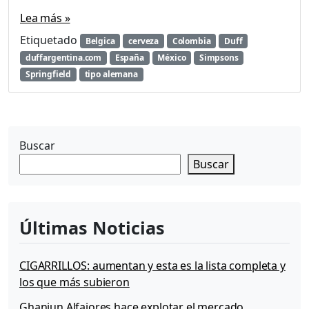
y
Lea más »
a
e
Etiquetado
Belgica
cerveza
Colombia
Duff
s
duffargentina.com
España
México
Simpsons
t
Springfield
tipo alemana
á
e
n
A
r
Buscar
g
Buscar
e
n
t
i
Últimas Noticias
n
a
CIGARRILLOS: aumentan y esta es la lista completa y
los que más subieron
Ghaniun Alfajores hace explotar el mercado