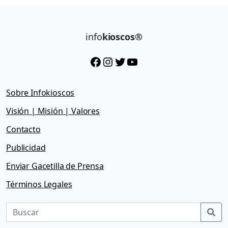
info
kioscos®
Facebook
Instagram
Twitter
YouTube
Sobre Infokioscos
Visión | Misión | Valores
Contacto
Publicidad
Enviar Gacetilla de Prensa
Términos Legales
Sea