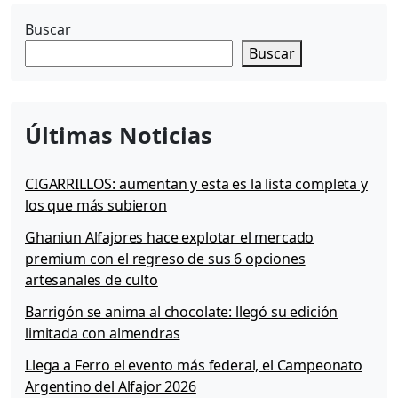
a
d
Buscar
e
Buscar
P
e
p
s
Últimas Noticias
i
CIGARRILLOS: aumentan y esta es la lista completa y
los que más subieron
Ghaniun Alfajores hace explotar el mercado
premium con el regreso de sus 6 opciones
artesanales de culto
Barrigón se anima al chocolate: llegó su edición
limitada con almendras
Llega a Ferro el evento más federal, el Campeonato
Argentino del Alfajor 2026