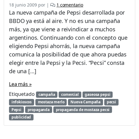
e
18 junio 2009
por
|
1 comentario
n
La nueva campaña de Pepsi desarrollada por
P
BBDO ya está al aire. Y no es una campaña
e
más, ya que viene a reivindicar a muchos
c
s
argentinos. Continuando con el concepto que
i
eligiendo Pepsi ahorrás, la nueva campaña
,
comunica la posibilidad de que ahora puedas
l
elegir entre la Pepsi y la Pecsi. “Pecsi” consta
a
N
de una […]
u
e
Lea más »
v
Etiquetado
campaña
comercial
gaseosa pepsi
a
c
infokioscos
mostaza merlo
Nueva Campaña
pecsi
a
Pepsi
propaganda
propaganda de mostaza pecsi
m
publicidad
p
a
ñ