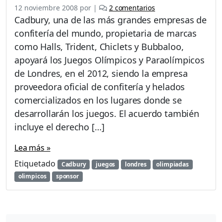
e
12 noviembre 2008
por
|
2 comentarios
n
Cadbury, una de las más grandes empresas de
C
confitería del mundo, propietaria de marcas
a
como Halls, Trident, Chiclets y Bubbaloo,
d
b
apoyará los Juegos Olímpicos y Paraolímpicos
u
de Londres, en el 2012, siendo la empresa
r
proveedora oficial de confitería y helados
y
comercializados en los lugares donde se
a
p
desarrollarán los juegos. El acuerdo también
o
incluye el derecho […]
y
a
Lea más »
r
á
Etiquetado
Cadbury
juegos
londres
olimpiadas
l
olimpicos
sponsor
o
s
J
u