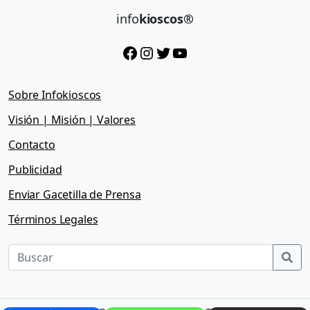
info
kioscos®
Facebook
Instagram
Twitter
YouTube
Sobre Infokioscos
Visión | Misión | Valores
Contacto
Publicidad
Enviar Gacetilla de Prensa
Términos Legales
Sea