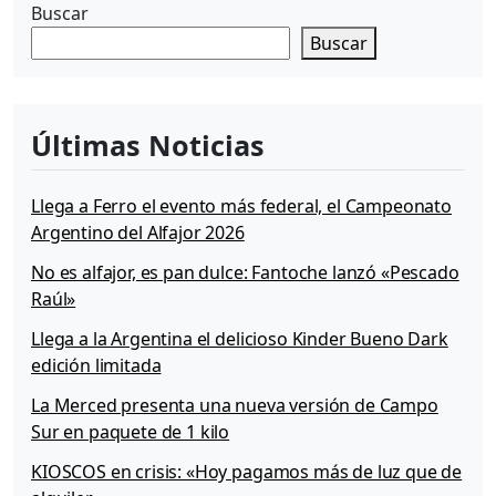
e
Buscar
g
Buscar
o
s
O
l
Últimas Noticias
í
m
p
Llega a Ferro el evento más federal, el Campeonato
i
Argentino del Alfajor 2026
c
o
No es alfajor, es pan dulce: Fantoche lanzó «Pescado
s
Raúl»
d
e
Llega a la Argentina el delicioso Kinder Bueno Dark
2
edición limitada
0
1
La Merced presenta una nueva versión de Campo
2
Sur en paquete de 1 kilo
KIOSCOS en crisis: «Hoy pagamos más de luz que de