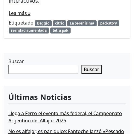
interactivos.
Lea más »
Etiquetado
Baggio
citric
La Serenísima
packstory
realidad aumentada
tetra pak
Buscar
Buscar
Últimas Noticias
Llega a Ferro el evento más federal, el Campeonato
Argentino del Alfajor 2026
No es alfajor, es pan dulce: Fantoche lanzó «Pescado