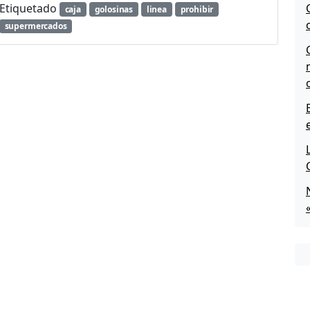
Etiquetado
caja
golosinas
linea
prohibir
supermercados