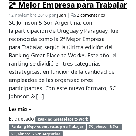
2ª Mejor Empresa para Trabajar
e
12 noviembre 2010
por
Juan
|
2 comentarios
n
SC Johnson & Son Argentina, con
S
la participación de Uruguay y Paraguay, fue
C
reconocida como la 2ª Mejor Empresa
J
o
para Trabajar, según la última edición del
h
Ranking Great Place to Work*. Este año, el
n
ranking se dividió en tres categorías
s
estratégicas, en función de la cantidad de
o
n
empleados de las organizaciones
&
participantes. Con este nuevo formato, SC
S
Johnson & […]
o
n
Lea más »
A
r
Etiquetado
Ranking Great Place to Work
g
Ranking Mejores empresas para Trabajar
SC Johnson & Son
e
SC Johnson & Son Argentina
n