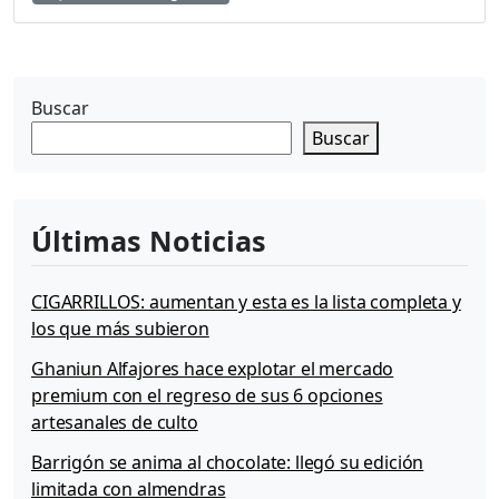
t
i
n
a
Buscar
l
Buscar
a
2
ª
M
e
Últimas Noticias
j
o
CIGARRILLOS: aumentan y esta es la lista completa y
r
E
los que más subieron
m
Ghaniun Alfajores hace explotar el mercado
p
premium con el regreso de sus 6 opciones
r
e
artesanales de culto
s
Barrigón se anima al chocolate: llegó su edición
a
limitada con almendras
p