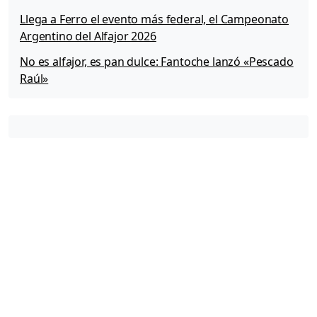
a
Llega a Ferro el evento más federal, el Campeonato
r
Argentino del Alfajor 2026
a
T
No es alfajor, es pan dulce: Fantoche lanzó «Pescado
r
Raúl»
a
b
a
j
a
r