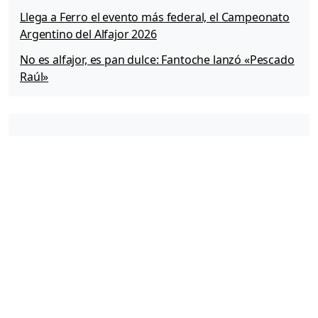
Llega a Ferro el evento más federal, el Campeonato
Argentino del Alfajor 2026
No es alfajor, es pan dulce: Fantoche lanzó «Pescado
Raúl»