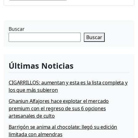
a
t
u
p
Buscar
e
Buscar
c
u
M
a
Últimas Noticias
c
h
u
CIGARRILLOS: aumentan y esta es la lista completa y
los que más subieron
Ghaniun Alfajores hace explotar el mercado
premium con el regreso de sus 6 opciones
artesanales de culto
Barrigón se anima al chocolate: llegó su edición
limitada con almendras