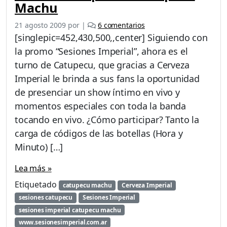
Machu
e
21 agosto 2009
por
|
6 comentarios
n
[singlepic=452,430,500,,center] Siguiendo con
S
la promo “Sesiones Imperial”, ahora es el
e
turno de Catupecu, que gracias a Cerveza
s
i
Imperial le brinda a sus fans la oportunidad
o
de presenciar un show íntimo en vivo y
n
momentos especiales con toda la banda
e
tocando en vivo. ¿Cómo participar? Tanto la
s
I
carga de códigos de las botellas (Hora y
m
Minuto) […]
p
e
Lea más »
r
i
Etiquetado
catupecu machu
Cerveza Imperial
a
sesiones catupecu
Sesiones Imperial
l
sesiones imperial catupecu machu
:
www.sesionesimperial.com.ar
C