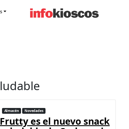
s
aludable
Almacén
Novedades
Frutty es el nuevo snack