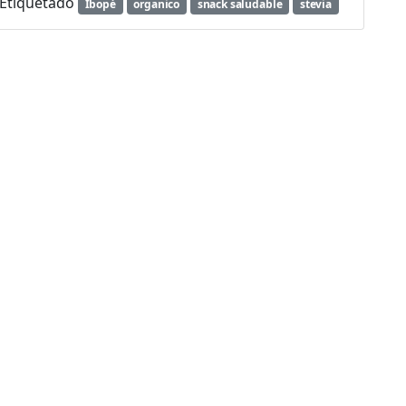
Etiquetado
Ibopé
organico
snack saludable
stevia