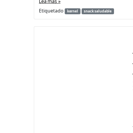
Lea más »
Etiquetado
kernel
snack saludable