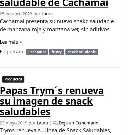
saludable de Cachamai
25 octubre 2023
por
Laura
Cachamai presenta su nuevo snakc saludable
de manzana roja y manzana ver, sin aditivos.
Lea más »
Etiquetado
Cachamai
frutty
snack saludable
Productos
Papas Trym´s renueva
su imagen de snack
saludables
23 mayo 2019
por
Laura
|
Deja un Comentario
Tryms renueva su línea de Snack Saludables,