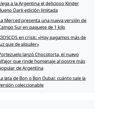
Llega a la Argentina el delicioso Kinder
Bueno Dark edición limitada
La Merced presenta una nueva versión de
Campo Sur en paquete de 1 kilo
KIOSCOS en crisis: «Hoy pagamos más de
luz que de alquiler»
Portezuelo lanzó Chocotorta, el nuevo
alfajor que rinde homenaje al postre más
popular de Argentina
La lata de Bon o Bon Dubai: cuánto sale la
versión coleccionable