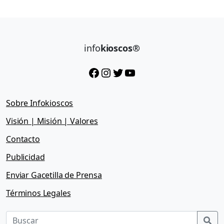
info
kioscos®
Facebook
Instagram
Twitter
YouTube
Sobre Infokioscos
Visión | Misión | Valores
Contacto
Publicidad
Enviar Gacetilla de Prensa
Términos Legales
Sea