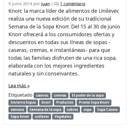
e
9 junio 2014
por
Juan
|
1 comentario
n
Knorr, la marca líder de alimentos de Unilever,
S
realiza una nueva edición de su tradicional
e
Semana de la Sopa Knorr. Del 15 al 30 de junio
m
a
Knorr ofrecerá a los consumidores ofertas y
n
descuentos en todas sus líneas de sopas -
a
caseras, cremas, e instantáneas- para que
d
todas las familias disfruten de una rica sopa,
e
l
elaborada con los mejores ingredientes
a
naturales y sin conservantes.
S
o
Lea más »
p
a
Etiquetado
caseras
cremas
El poder de la sopa
K
Invierno Sopas
knorr
Productos
Promo Sopa Knorr
n
semana
Semana de la sopa
sobres
sopa
Sopa Casera
o
Sopa Knorr
unilever
Vegetales
r
r