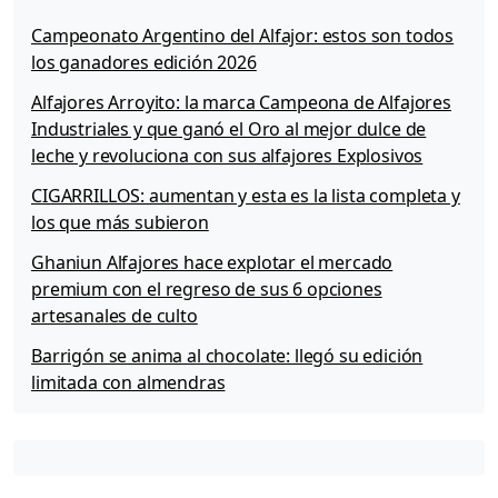
e
i
a
o
s
Campeonato Argentino del Alfajor: estos son todos
b
n
los ganadores edición 2026
a
Alfajores Arroyito: la marca Campeona de Alfajores
j
a
Industriales y que ganó el Oro al mejor dulce de
s
leche y revoluciona con sus alfajores Explosivos
c
CIGARRILLOS: aumentan y esta es la lista completa y
o
m
los que más subieron
i
Ghaniun Alfajores hace explotar el mercado
s
premium con el regreso de sus 6 opciones
i
o
artesanales de culto
n
Barrigón se anima al chocolate: llegó su edición
e
limitada con almendras
s
d
e
S
U