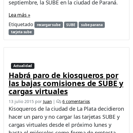
septiembre, la SUBE en la ciudad de Paraná.
R
A
Lea más »
N
A
Etiquetado
recargar sube
SUBE
sube parana
|
tarjeta sube
C
o
m
e
n
z
Actualidad
a
Habrá paro de kiosqueros por
r
las bajas comisiones de SUBE y
á
cargas virtuales
f
u
e
13 julio 2015
por
Juan
|
6 comentarios
n
n
Kisoqueros de la ciudad de La Plata decidieron
c
H
i
hacer un paro y no cargar las tarjetas SUBE y
a
o
cargas virtuales desde el próximo lunes y
b
n
r
hasta el miércoles como forma de protesta