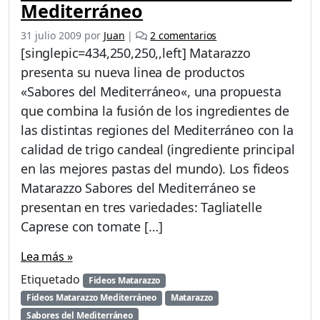
Mediterráneo
e
31 julio 2009
por
Juan
|
2 comentarios
n
[singlepic=434,250,250,,left] Matarazzo
N
presenta su nueva linea de productos
u
«Sabores del Mediterráneo«, una propuesta
e
v
que combina la fusión de los ingredientes de
o
las distintas regiones del Mediterráneo con la
s
calidad de trigo candeal (ingrediente principal
M
en las mejores pastas del mundo). Los fideos
a
t
Matarazzo Sabores del Mediterráneo se
a
presentan en tres variedades: Tagliatelle
r
Caprese con tomate […]
a
z
Lea más »
z
o
Etiquetado
Fideos Matarazzo
S
Fideos Matarazzo Mediterráneo
Matarazzo
a
Sabores del Mediterráneo
b