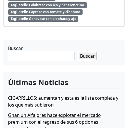
Tagliatelle Calabrese con ajo y peperonccino.
o
r
Tagliatelle Caprese con tomate y albahaca
e
Tagliatelle Genovese con albahaca y ajo
s
d
e
l
M
Buscar
e
Buscar
d
i
t
e
Últimas Noticias
r
r
á
CIGARRILLOS: aumentan y esta es la lista completa y
n
los que más subieron
e
o
Ghaniun Alfajores hace explotar el mercado
premium con el regreso de sus 6 opciones