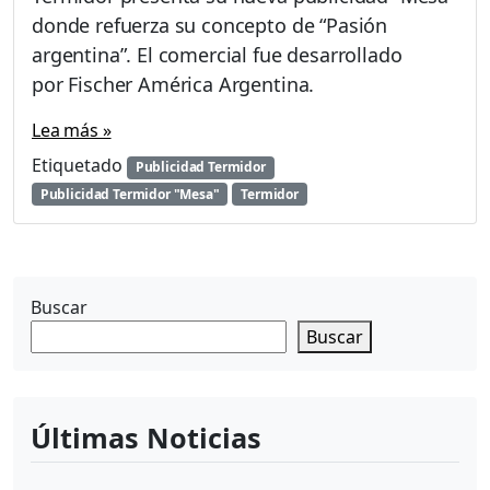
p
donde refuerza su concepto de “Pasión
a
argentina”. El comercial fue desarrollado
s
por Fischer América Argentina.
i
ó
Lea más »
n
c
Etiquetado
Publicidad Termidor
o
Publicidad Termidor "Mesa"
Termidor
n
T
e
r
m
Buscar
i
Buscar
d
o
r
e
Últimas Noticias
n
A
l