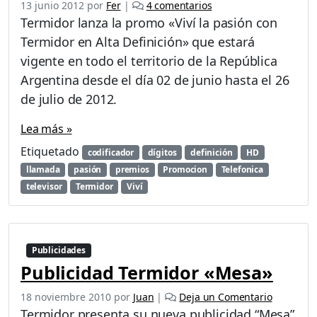
e
13 junio 2012
por
Fer
|
4 comentarios
n
Termidor lanza la promo «Viví la pasión con
P
Termidor en Alta Definición» que estará
r
vigente en todo el territorio de la República
o
m
Argentina desde el día 02 de junio hasta el 26
o
de julio de 2012.
T
e
Lea más »
r
Etiquetado
m
codificador
dígitos
definición
HD
i
llamada
pasión
premios
Promocion
Telefonica
d
televisor
Termidor
Viví
o
r
«
V
Publicidades
i
Publicidad Termidor «Mesa»
v
í
18 noviembre 2010
por
Juan
|
Deja un Comentario
l
Termidor presenta su nueva publicidad “Mesa”
a