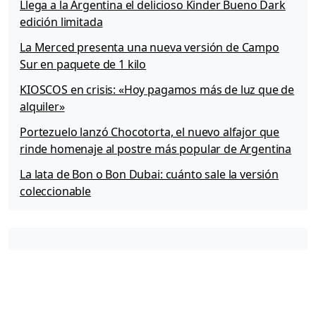
Llega a la Argentina el delicioso Kinder Bueno Dark
t
edición limitada
a
D
La Merced presenta una nueva versión de Campo
e
Sur en paquete de 1 kilo
f
i
KIOSCOS en crisis: «Hoy pagamos más de luz que de
n
alquiler»
i
c
Portezuelo lanzó Chocotorta, el nuevo alfajor que
i
rinde homenaje al postre más popular de Argentina
ó
n
La lata de Bon o Bon Dubai: cuánto sale la versión
»
coleccionable