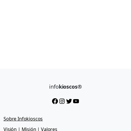
info
kioscos®
Facebook
Instagram
Twitter
YouTube
Sobre Infokioscos
Visión | Misión | Valores