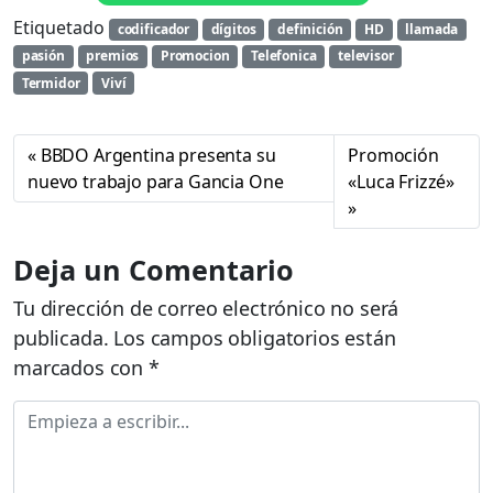
Etiquetado
codificador
dígitos
definición
HD
llamada
pasión
premios
Promocion
Telefonica
televisor
Termidor
Viví
BBDO Argentina presenta su
Promoción
nuevo trabajo para Gancia One
«Luca Frizzé»
Deja un Comentario
Tu dirección de correo electrónico no será
publicada.
Los campos obligatorios están
marcados con
*