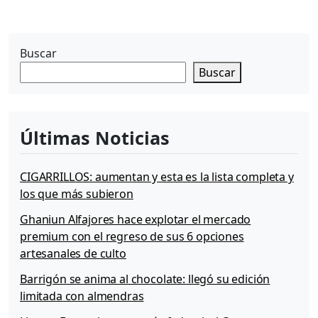
s
A
F
Buscar
I
P
Buscar
2
0
1
9
Últimas Noticias
CIGARRILLOS: aumentan y esta es la lista completa y
los que más subieron
Ghaniun Alfajores hace explotar el mercado
premium con el regreso de sus 6 opciones
artesanales de culto
Barrigón se anima al chocolate: llegó su edición
limitada con almendras