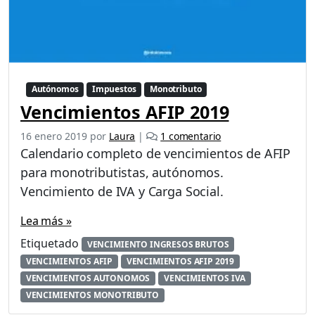
Autónomos
Impuestos
Monotributo
Vencimientos AFIP 2019
e
16 enero 2019
por
Laura
|
1 comentario
n
Calendario completo de vencimientos de AFIP
V
para monotributistas, autónomos.
e
Vencimiento de IVA y Carga Social.
n
c
Lea más »
i
m
Etiquetado
VENCIMIENTO INGRESOS BRUTOS
i
VENCIMIENTOS AFIP
VENCIMIENTOS AFIP 2019
e
VENCIMIENTOS AUTONOMOS
VENCIMIENTOS IVA
n
VENCIMIENTOS MONOTRIBUTO
t
o