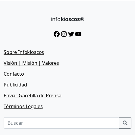
info
kioscos®
Facebook
Instagram
Twitter
YouTube
Sobre Infokioscos
Visión | Misión | Valores
Contacto
Publicidad
Enviar Gacetilla de Prensa
Términos Legales
Sea