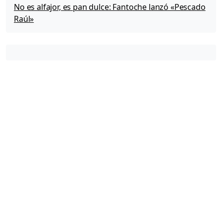
No es alfajor, es pan dulce: Fantoche lanzó «Pescado
Raúl»