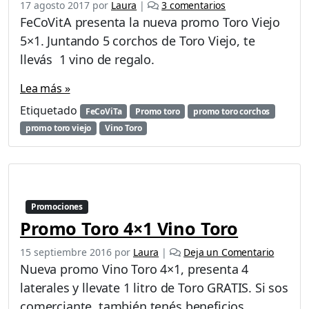
e
17 agosto 2017
por
Laura
|
3 comentarios
n
FeCoVitA presenta la nueva promo Toro Viejo
P
5×1. Juntando 5 corchos de Toro Viejo, te
r
llevás 1 vino de regalo.
o
m
Lea más »
o
c
Etiquetado
FeCoViTa
Promo toro
promo toro corchos
o
promo toro viejo
Vino Toro
r
c
h
o
s
5
Promociones
×
Promo Toro 4×1 Vino Toro
1
d
15 septiembre 2016
por
Laura
|
Deja un Comentario
e
Nueva promo Vino Toro 4×1, presenta 4
V
laterales y llevate 1 litro de Toro GRATIS. Si sos
i
comerciante, también tenés beneficios.
n