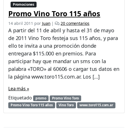
Promociones
Promo Vino Toro 115 años
e
14 abril 2011
por
Juan
|
20 comentarios
n
A partir del 11 de abril y hasta el 31 de mayo
P
de 2011 Vino Toro festeja sus 115 años, y para
r
ello te invita a una promoción donde
o
m
entregara $115.000 en premios. Para
o
participar hay que mandar un sms con la
V
palabra «TORO» al 60606 o cargar tus datos en
i
la página www.toro115.com.ar. Los […]
n
o
Lea más »
T
o
Etiquetado
promo
Promo Vino Toro
r
Promo Vino Toro 115 años
Vino Toro
www.toro115.com.ar
o
1
1
5