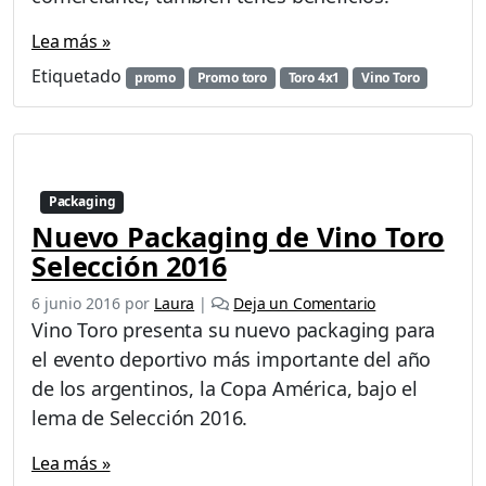
o
Lea más »
T
o
Etiquetado
promo
Promo toro
Toro 4x1
Vino Toro
r
o
Packaging
Nuevo Packaging de Vino Toro
Selección 2016
6 junio 2016
por
Laura
|
Deja un Comentario
Vino Toro presenta su nuevo packaging para
el evento deportivo más importante del año
de los argentinos, la Copa América, bajo el
lema de Selección 2016.
Lea más »