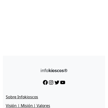
info
kioscos®
Facebook
Instagram
Twitter
YouTube
Sobre Infokioscos
Visión | Misión | Valores