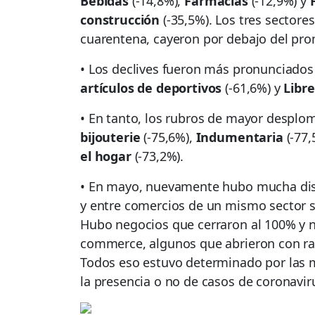
Bebidas
(-14,8%),
Farmacias
(-12,9%) y
construcción
(-35,5%). Los tres sectores
cuarentena, cayeron por debajo del pr
• Los declives fueron más pronunciado
artículos de deportivos
(-61,6%) y
Libre
• En tanto, los rubros de mayor desplo
bijouterie
(-75,6%),
Indumentaria
(-77
el hogar
(-73,2%).
• En mayo, nuevamente hubo mucha disp
y entre comercios de un mismo sector se
Hubo negocios que cerraron al 100% y n
commerce, algunos que abrieron con ra
Todos eso estuvo determinado por las m
la presencia o no de casos de coronavir