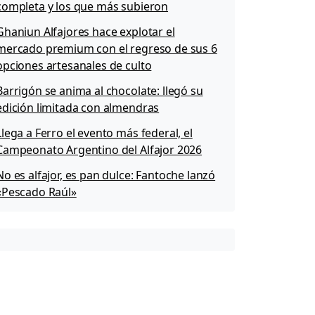
completa y los que más subieron
Ghaniun Alfajores hace explotar el
mercado premium con el regreso de sus 6
opciones artesanales de culto
Barrigón se anima al chocolate: llegó su
edición limitada con almendras
Llega a Ferro el evento más federal, el
Campeonato Argentino del Alfajor 2026
No es alfajor, es pan dulce: Fantoche lanzó
«Pescado Raúl»