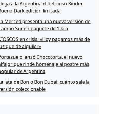
Llega a la Argentina el delicioso Kinder
Bueno Dark edición limitada
La Merced presenta una nueva versión de
Campo Sur en paquete de 1 kilo
KIOSCOS en crisis: «Hoy pagamos más de
luz que de alquiler»
Portezuelo lanzó Chocotorta, el nuevo
alfajor que rinde homenaje al postre más
popular de Argentina
La lata de Bon o Bon Dubai: cuánto sale la
versión coleccionable