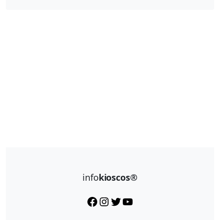
info
kioscos®
Facebook
Instagram
Twitter
YouTube