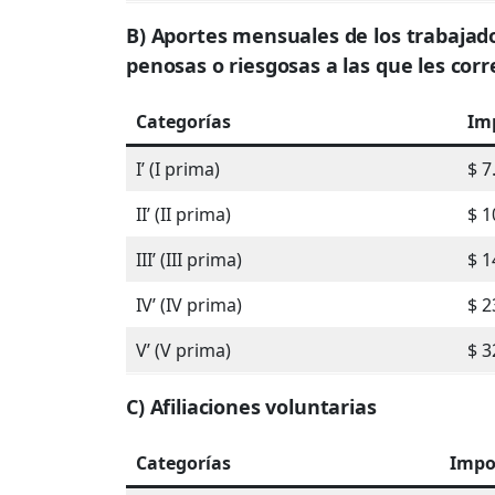
B) Aportes mensuales de los trabajad
penosas o riesgosas a las que les cor
Categorías
Im
I’ (I prima)
$ 7
II’ (II prima)
$ 1
III’ (III prima)
$ 1
IV’ (IV prima)
$ 2
V’ (V prima)
$ 3
C) Afiliaciones voluntarias
Categorías
Impo