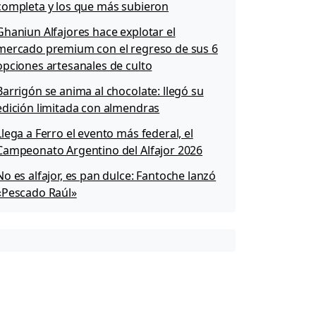
completa y los que más subieron
Ghaniun Alfajores hace explotar el
mercado premium con el regreso de sus 6
opciones artesanales de culto
Barrigón se anima al chocolate: llegó su
edición limitada con almendras
Llega a Ferro el evento más federal, el
Campeonato Argentino del Alfajor 2026
No es alfajor, es pan dulce: Fantoche lanzó
«Pescado Raúl»