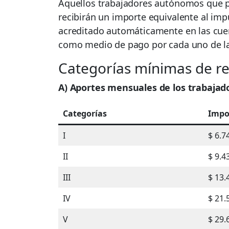
Aquellos trabajadores autónomos que 
recibirán un importe equivalente al im
acreditado automáticamente en las cuen
como medio de pago por cada uno de la
Categorías mínimas de re
A) Aportes mensuales de los trabaja
Categorías
Impo
I
$ 6.7
II
$ 9.4
III
$ 13.
IV
$ 21.
V
$ 29.