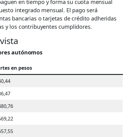
paguen en tiempo y forma su cuota mensual
puesto integrado mensual. El pago será
tas bancarias o tarjetas de crédito adheridas
s y los contribuyentes cumplidores.
vista
dores autónomos
rtes en pesos
40,44
36,47
480,76
569,22
657,55