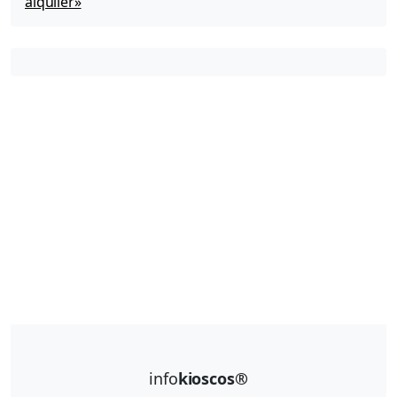
alquiler»
info
kioscos®