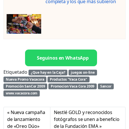
completa y los que más subieron
Seguinos en WhatsApp
Etiquetado
¿Que hay en la Caja?
juegos on-line
Nueva Promo Vacacora
Productos "Vaca Cora"
Promoción SanCor 2009
Promocion Vaca Cora 2009
Sancor
www.vacacora.com
Nueva campaña
Nestlé GOLD y reconocidos
de lanzamiento
fotógrafos se unen a beneficio
de «Oreo Dúo»
de la Fundación EMA