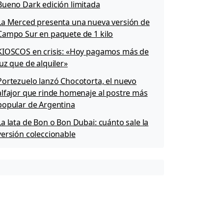
Bueno Dark edición limitada
La Merced presenta una nueva versión de
Campo Sur en paquete de 1 kilo
KIOSCOS en crisis: «Hoy pagamos más de
luz que de alquiler»
Portezuelo lanzó Chocotorta, el nuevo
alfajor que rinde homenaje al postre más
popular de Argentina
La lata de Bon o Bon Dubai: cuánto sale la
versión coleccionable