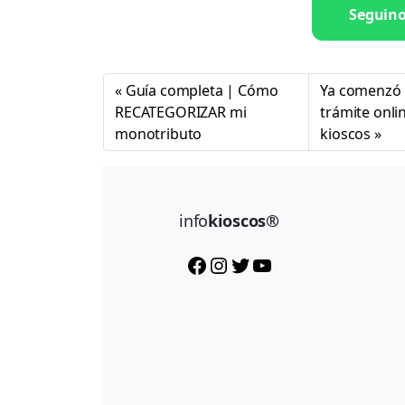
Seguin
Guía completa | Cómo
Ya comenzó l
RECATEGORIZAR mi
trámite onli
monotributo
kioscos
info
kioscos®
Facebook
Instagram
Twitter
YouTube