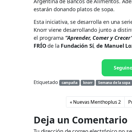
Argentina de Bancos de Alimentos. Ad
estarán donando platos de sopa.
Esta iniciativa, se desarrolla en una se
Knorr viene desarrollando junto a dist
el programa
“Aprender, Comer y Crecer
FRÍO
de la
Fundación Sí
,
de Manuel Lo
Seguin
Etiquetado
campaña
knorr
Semana de la sopa
Nuevas Menthoplus 2
P
Deja un Comentario
Tu dirección de correo electrónico no se