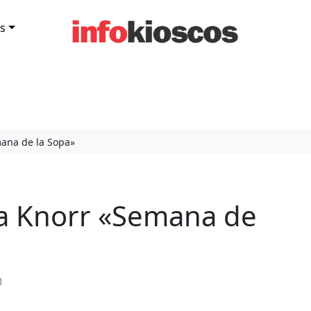
s
ana de la Sopa»
a Knorr «Semana de
1