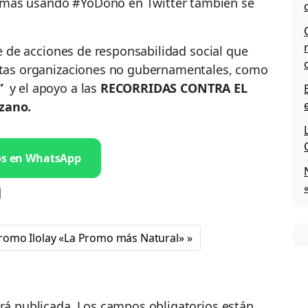
emás usando #YoDono en Twitter también se
rie de acciones de responsabilidad social que
intas organizaciones no gubernamentales, como
”
y el apoyo a las
RECORRIDAS CONTRA EL
zano.
os en WhatsApp
romo Ilolay «La Promo más Natural»
rá publicada.
Los campos obligatorios están