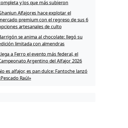
completa y los que más subieron
Ghaniun Alfajores hace explotar el
mercado premium con el regreso de sus 6
opciones artesanales de culto
Barrigón se anima al chocolate: llegó su
edición limitada con almendras
Llega a Ferro el evento más federal, el
Campeonato Argentino del Alfajor 2026
No es alfajor, es pan dulce: Fantoche lanzó
«Pescado Raúl»