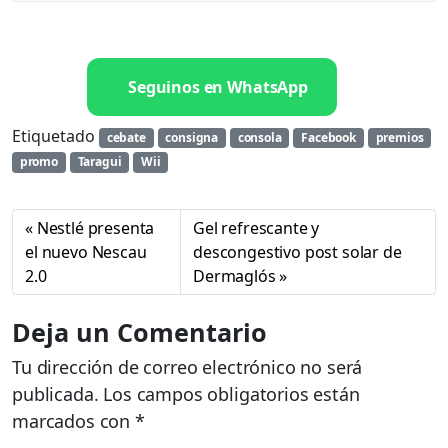
Seguinos en WhatsApp
Etiquetado
cebate
consigna
consola
Facebook
premios
promo
Taragui
Wii
Nestlé presenta
Gel refrescante y
el nuevo Nescau
descongestivo post solar de
2.0
Dermaglós
Deja un Comentario
Tu dirección de correo electrónico no será
publicada.
Los campos obligatorios están
marcados con
*