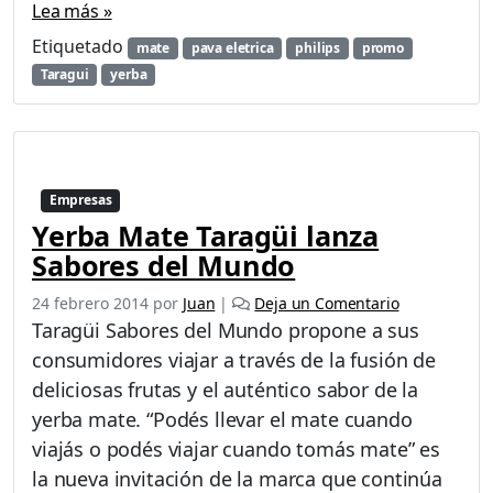
Lea más »
P
r
Etiquetado
mate
pava eletrica
philips
promo
o
Taragui
yerba
m
o
M
e
s
Empresas
d
e
Yerba Mate Taragüi lanza
l
Sabores del Mundo
A
g
24 febrero 2014
por
Juan
|
Deja un Comentario
u
Taragüi Sabores del Mundo propone a sus
a
consumidores viajar a través de la fusión de
deliciosas frutas y el auténtico sabor de la
yerba mate. “Podés llevar el mate cuando
viajás o podés viajar cuando tomás mate” es
la nueva invitación de la marca que continúa