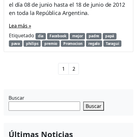
el día 08 de junio hasta el 18 de junio de 2012
en toda la República Argentina.
Lea más »
Etiquetado
dia
Facebook
mejor
padre
papá
pava
philips
premio
Promocion
regalo
Taragui
P
P
P
1
2
a
a
a
g
g
g
e
e
e
n
Buscar
a
Buscar
v
i
g
a
Últimas Noticias
t