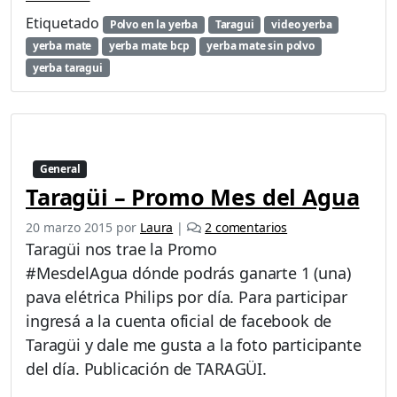
Etiquetado
Polvo en la yerba
Taragui
video yerba
yerba mate
yerba mate bcp
yerba mate sin polvo
yerba taragui
General
Taragüi – Promo Mes del Agua
e
20 marzo 2015
por
Laura
|
2 comentarios
n
Taragüi nos trae la Promo
T
‪#‎MesdelAgua‬ dónde podrás ganarte 1 (una)
a
pava elétrica Philips por día. Para participar
r
a
ingresá a la cuenta oficial de facebook de
g
Taragüi y dale me gusta a la foto participante
ü
del día. Publicación de TARAGÜI.
i
–