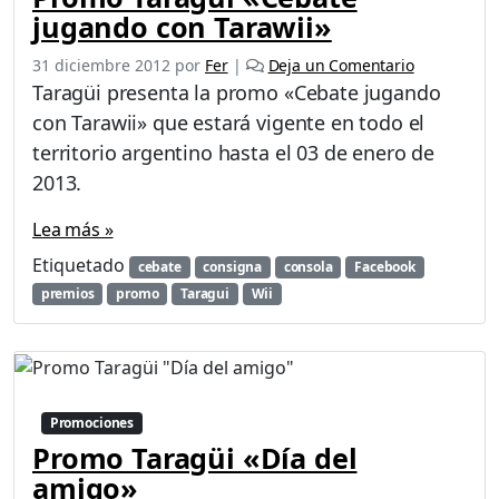
jugando con Tarawii»
31 diciembre 2012
por
Fer
|
Deja un Comentario
Taragüi presenta la promo «Cebate jugando
con Tarawii» que estará vigente en todo el
territorio argentino hasta el 03 de enero de
2013.
Lea más »
Etiquetado
cebate
consigna
consola
Facebook
premios
promo
Taragui
Wii
Promociones
Promo Taragüi «Día del
amigo»