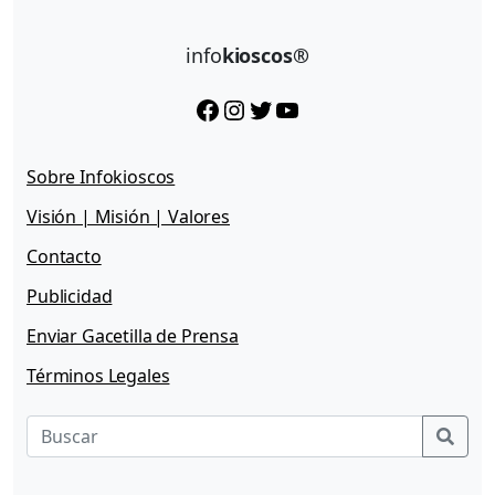
info
kioscos®
Facebook
Instagram
Twitter
YouTube
Sobre Infokioscos
Visión | Misión | Valores
Contacto
Publicidad
Enviar Gacetilla de Prensa
Términos Legales
Sear