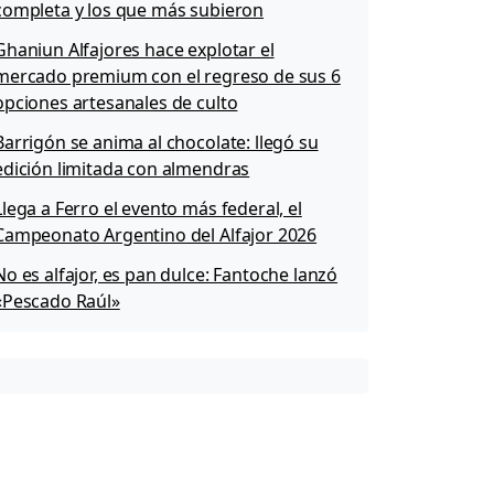
completa y los que más subieron
Ghaniun Alfajores hace explotar el
mercado premium con el regreso de sus 6
opciones artesanales de culto
Barrigón se anima al chocolate: llegó su
edición limitada con almendras
Llega a Ferro el evento más federal, el
Campeonato Argentino del Alfajor 2026
No es alfajor, es pan dulce: Fantoche lanzó
«Pescado Raúl»