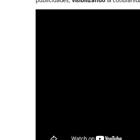
publicidades,
visibilizando
la cotidianid