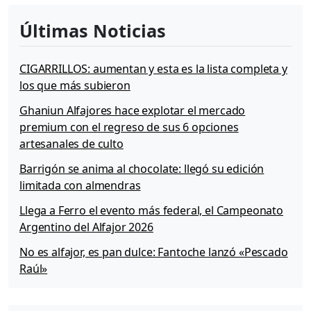
a
l
Últimas Noticias
h
o
r
CIGARRILLOS: aumentan y esta es la lista completa y
n
los que más subieron
o
Ghaniun Alfajores hace explotar el mercado
premium con el regreso de sus 6 opciones
artesanales de culto
Barrigón se anima al chocolate: llegó su edición
limitada con almendras
Llega a Ferro el evento más federal, el Campeonato
Argentino del Alfajor 2026
No es alfajor, es pan dulce: Fantoche lanzó «Pescado
Raúl»