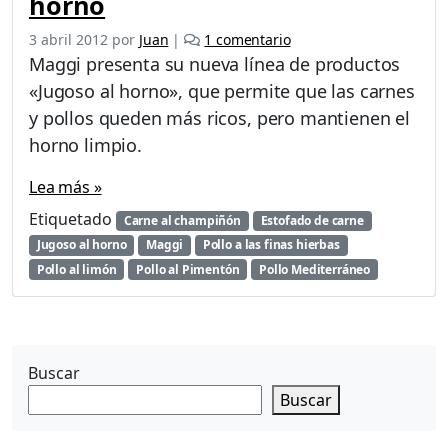
horno
e
3 abril 2012
por
Juan
|
1 comentario
n
Maggi presenta su nueva línea de productos
N
«Jugoso al horno», que permite que las carnes
u
y pollos queden más ricos, pero mantienen el
e
v
horno limpio.
o
s
Lea más »
M
Etiquetado
Carne al champiñón
Estofado de carne
a
Jugoso al horno
Maggi
Pollo a las finas hierbas
g
g
Pollo al limón
Pollo al Pimentón
Pollo Mediterráneo
i
J
u
g
Buscar
o
s
Buscar
o
s