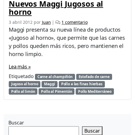
Nuevos Maggi Jugosos al
horno
e
3 abril 2012
por
Juan
|
1 comentario
n
Maggi presenta su nueva línea de productos
N
«Jugoso al horno», que permite que las carnes
u
y pollos queden más ricos, pero mantienen el
e
v
horno limpio.
o
s
Lea más »
M
Etiquetado
Carne al champiñón
Estofado de carne
a
Jugoso al horno
Maggi
Pollo a las finas hierbas
g
g
Pollo al limón
Pollo al Pimentón
Pollo Mediterráneo
i
J
u
g
Buscar
o
s
Buscar