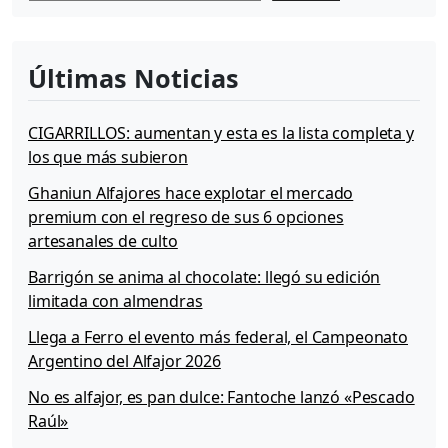
o
s
a
l
Últimas Noticias
h
o
r
CIGARRILLOS: aumentan y esta es la lista completa y
n
los que más subieron
o
Ghaniun Alfajores hace explotar el mercado
premium con el regreso de sus 6 opciones
artesanales de culto
Barrigón se anima al chocolate: llegó su edición
limitada con almendras
Llega a Ferro el evento más federal, el Campeonato
Argentino del Alfajor 2026
No es alfajor, es pan dulce: Fantoche lanzó «Pescado
Raúl»