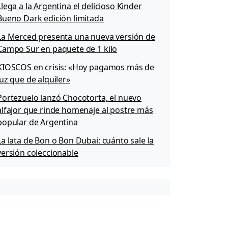
Llega a la Argentina el delicioso Kinder
Bueno Dark edición limitada
La Merced presenta una nueva versión de
Campo Sur en paquete de 1 kilo
KIOSCOS en crisis: «Hoy pagamos más de
luz que de alquiler»
Portezuelo lanzó Chocotorta, el nuevo
alfajor que rinde homenaje al postre más
popular de Argentina
La lata de Bon o Bon Dubai: cuánto sale la
versión coleccionable