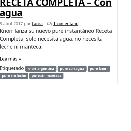
RECETA COMPLETA – Con
agua
e
3 abril 2017
por
Laura
|
1 comentario
n
Knorr lanza su nuevo puré instantáneo Receta
N
Completa, solo necesita agua, no necesita
u
leche ni manteca.
e
v
Lea más »
o
P
Etiquetado
knorr argentina
pure con agua
pure knorr
u
pure sin leche
pure sin manteca
r
é
K
n
o
r
r
R
E