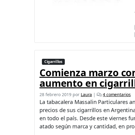
Cigarrillos
Comienza marzo con
aumento en cigarril
e
28 febrero 2019
por
Laura
|
4 comentarios
n
La tabacalera Massalin Particulares 
C
precios de sus cigarrillos en Argentin
o
en todo el país. Desde este viernes f
m
i
atado según marca y cantidad, en pro
e