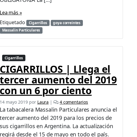
b
l
Lea más »
i
g
Etiquetado
Cigarrillos
goya correintes
a
Massalin Particulares
t
o
r
i
Cigarrillos
a
CIGARRILLOS | Llega el
p
o
tercer aumento del 2019
r
1
con un 6 por ciento
5
d
e
14 mayo 2019
por
Laura
|
4 comentarios
í
n
La tabacalera Massalin Particulares anuncia el
a
C
tercer aumento del 2019 para los precios de
s
I
sus cigarrillos en Argentina. La actualización
G
A
regirá desde el 15 de mayo en todo el país.