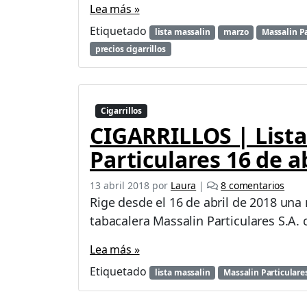
n
Lea más »
z
Etiquetado
lista massalin
marzo
Massalin Pa
a
precios cigarrillos
m
a
r
z
o
Cigarrillos
c
CIGARRILLOS | Lista
o
n
Particulares 16 de a
u
n
e
13 abril 2018
por
Laura
|
8 comentarios
7
n
Rige desde el 16 de abril de 2018 una
p
C
tabacalera Massalin Particulares S.A.
o
I
r
G
Lea más »
c
A
i
R
Etiquetado
lista massalin
Massalin Particulare
e
R
n
I