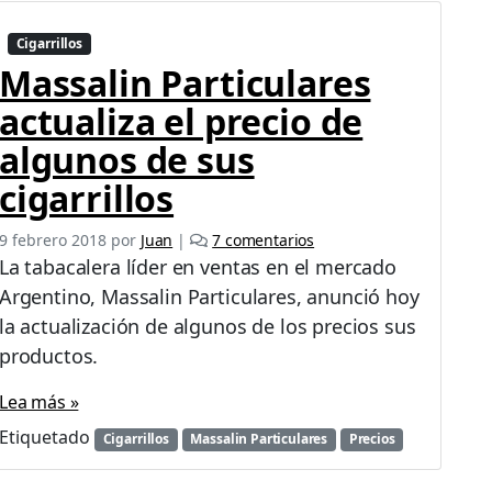
r
c
Cigarrillos
i
Massalin Particulares
e
actualiza el precio de
n
t
algunos de sus
o
cigarrillos
e
9 febrero 2018
por
Juan
|
7 comentarios
n
La tabacalera líder en ventas en el mercado
M
Argentino, Massalin Particulares, anunció hoy
a
la actualización de algunos de los precios sus
s
s
productos.
a
l
Lea más »
i
Etiquetado
Cigarrillos
Massalin Particulares
Precios
n
P
a