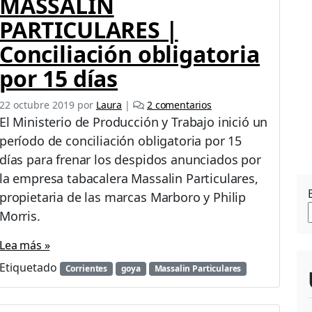
MASSALIN
PARTICULARES |
Conciliación obligatoria
por 15 días
e
22 octubre 2019
por
Laura
|
2 comentarios
n
El Ministerio de Producción y Trabajo inició un
M
período de conciliación obligatoria por 15
A
días para frenar los despidos anunciados por
S
S
la empresa tabacalera Massalin Particulares,
A
propietaria de las marcas Marboro y Philip
L
Morris.
I
N
Lea más »
P
A
Etiquetado
Corrientes
goya
Massalin Particulares
R
T
I