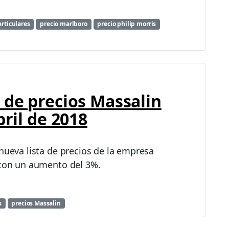
a
u
m
rticulares
precio marlboro
precio philip morris
e
n
t
o
d
e
 de precios Massalin
l
2
bril de 2018
0
1
9
 nueva lista de precios de la empresa
c
o
 con un aumento del 3%.
n
u
n
s
precios Massalin
6
p
o