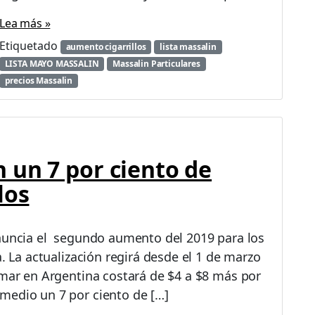
R
R
Lea más »
I
Etiquetado
aumento cigarrillos
lista massalin
L
LISTA MAYO MASSALIN
Massalin Particulares
L
O
precios Massalin
S
|
L
l
e
 un 7 por ciento de
g
a
los
e
l
t
anuncia el segundo aumento del 2019 para los
e
a. La actualización regirá desde el 1 de marzo
r
c
umar en Argentina costará de $4 a $8 más por
e
medio un 7 por ciento de […]
r