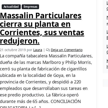
C
Actualidad
Empresas
U
Massalin Particulares
L
A
cierra su planta en
R
E
Corrientes, sus ventas
S
redujeron.
|
C
o
21 octubre 2019
por
Laura
|
Deja un Comentario
n
La compañía tabacalera Massalin Particulares,
c
dueña de las marcas Marlboro y Philip Morris,
i
cerró su planta de fabricación de cigarrillos
l
i
ubicada en la localidad de Goya, en la
a
provincia de Corrientes, y despidió a 220
c
empleados que desarrollaban sus tareas en
i
ese predio productivo. La fábrica operó
ó
n
durante más de 65 años. CONCILIACIÓN
o
OBLIGATORIA La […]