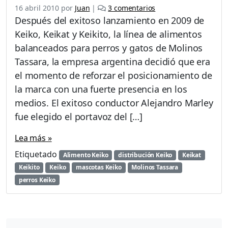
e
16 abril 2010
por
Juan
|
3 comentarios
n
Después del exitoso lanzamiento en 2009 de
C
Keiko, Keikat y Keikito, la línea de alimentos
a
balanceados para perros y gatos de Molinos
m
p
Tassara, la empresa argentina decidió que era
a
el momento de reforzar el posicionamiento de
ñ
la marca con una fuerte presencia en los
a
medios. El exitoso conductor Alejandro Marley
K
e
fue elegido el portavoz del […]
i
k
Lea más »
o
Etiquetado
Alimento Keiko
distribución Keiko
Keikat
«
S
Keikito
Keiko
mascotas Keiko
Molinos Tassara
i
perros Keiko
l
e
d
a