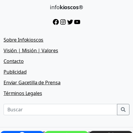
info
kioscos®
Facebook
Instagram
Twitter
YouTube
Sobre Infokioscos
Visión | Misión | Valores
Contacto
Publicidad
Enviar Gacetilla de Prensa
Términos Legales
Sea