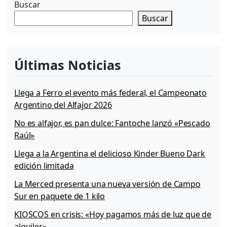
s
Buscar
a
Buscar
m
o
r
,
Últimas Noticias
l
e
d
Llega a Ferro el evento más federal, el Campeonato
a
Argentino del Alfajor 2026
s
K
No es alfajor, es pan dulce: Fantoche lanzó «Pescado
e
Raúl»
i
k
Llega a la Argentina el delicioso Kinder Bueno Dark
o
edición limitada
»
La Merced presenta una nueva versión de Campo
Sur en paquete de 1 kilo
KIOSCOS en crisis: «Hoy pagamos más de luz que de
alquiler»