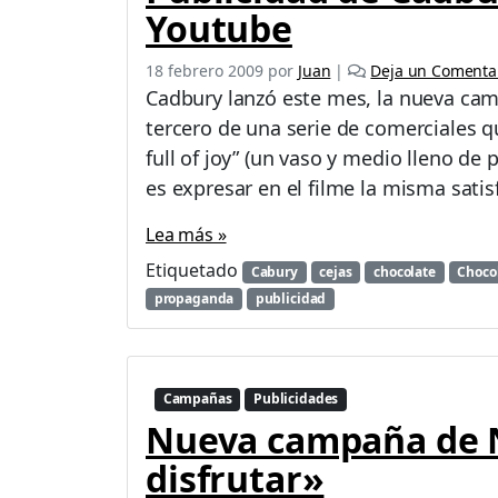
a
Youtube
“
A
18 febrero 2009
por
Juan
|
Deja un Comenta
m
Cadbury lanzó este mes, la nueva camp
a
d
tercero de una serie de comerciales q
e
full of joy” (un vaso y medio lleno de p
c
es expresar en el filme la misma sati
a
s
Lea más »
a
”
Etiquetado
Cabury
cejas
chocolate
Chocol
p
propaganda
publicidad
a
r
a
s
Campañas
Publicidades
u
Nueva campaña de N
s
e
disfrutar»
n
v