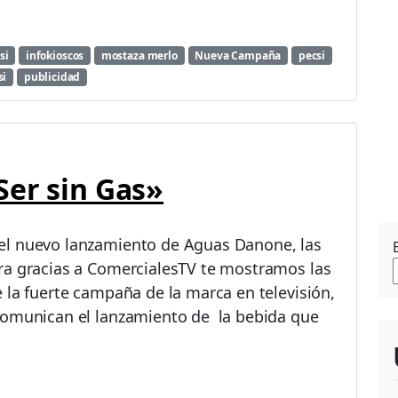
si
infokioscos
mostaza merlo
Nueva Campaña
pecsi
si
publicidad
Ser sin Gas»
el nuevo lanzamiento de Aguas Danone, las
ra gracias a ComercialesTV te mostramos las
 la fuerte campaña de la marca en televisión,
comunican el lanzamiento de la bebida que