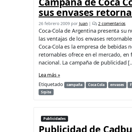
Campaña de Coca Co
sus envases retorna
e
26 febrero 2009
por
Juan
|
2 comentarios
n
Coca-Cola de Argentina presenta su n
C
las ventajas de los envases retornable
a
Coca-Cola es la empresa de bebidas n
m
p
retornables ofrece en el mercado, en f
a
nacional. La campaña de publicidad [
ñ
a
Lea más »
d
Etiquetado
e
campaña
Coca Cola
envases
F
C
Srpite
o
c
a
C
Publicidades
o
Publicidad de Cadbu
l