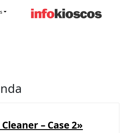
s
anda
 Cleaner – Case 2»