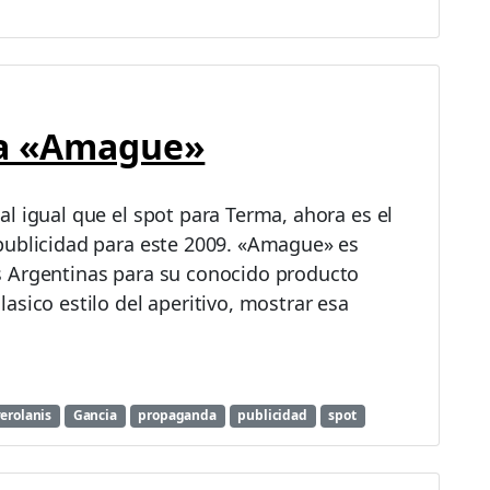
ia «Amague»
l igual que el spot para Terma, ahora es el
publicidad para este 2009. «Amague» es
s Argentinas para su conocido producto
asico estilo del aperitivo, mostrar esa
erolanis
Gancia
propaganda
publicidad
spot