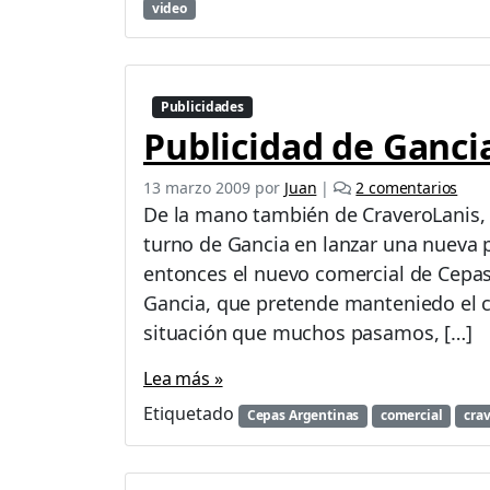
a
video
m
o
s
F
Publicidades
r
Publicidad de Ganc
e
s
c
e
13 marzo 2009
por
Juan
|
2 comentarios
o
n
De la mano también de CraveroLanis, a
s
P
turno de Gancia en lanzar una nueva 
»
u
entonces el nuevo comercial de Cepa
b
l
Gancia, que pretende manteniedo el cl
i
situación que muchos pasamos, […]
c
i
Lea más »
d
Etiquetado
a
Cepas Argentinas
comercial
crav
d
d
e