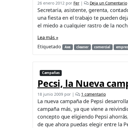
26 enero 2012
por
Fer
|
Deja un Comentario
Secretaria, asistente, gerenta, conta
una fiesta en el trabajo te pueden dej
el miedo a cualquier rastro de la noch
Lea más »
Etiquetado
Axe
cleaner
comercial
empres
Campañas
Pecsi, la Nueva cam
e
18 junio 2009
por
|
1 comentario
n
La nueva campaña de Pepsi desarrolla
P
campaña más, ya que viene a reivindi
e
concepto que eligiendo Pepsi ahorrás
c
s
de que ahora puedas elegir entre la Pe