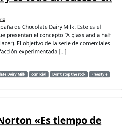
rio
aña de Chocolate Dairy Milk. Este es el
ue presentan el concepto “A glass and a half
lacer). El objetivo de la serie de comerciales
sfacción experimentada […]
ate Dairy Milk
comrcial
Don’t stop the rock
Freestyle
orton «Es tiempo de