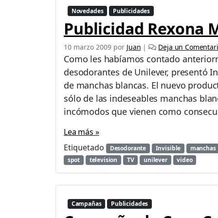
G
Novedades
Publicidades
a
Publicidad Rexona M
n
c
10 marzo 2009
por
Juan
|
Deja un Comentar
i
Como les habíamos contado anteriorm
a
«
desodorantes de Unilever, presentó In
A
de manchas blancas. El nuevo produc
m
sólo de las indeseables manchas bla
a
g
incómodos que vienen como consecue
u
e
Lea más »
»
Etiquetado
Desodorante
Invisible
manchas
spot
television
TV
unilever
video
Campañas
Publicidades