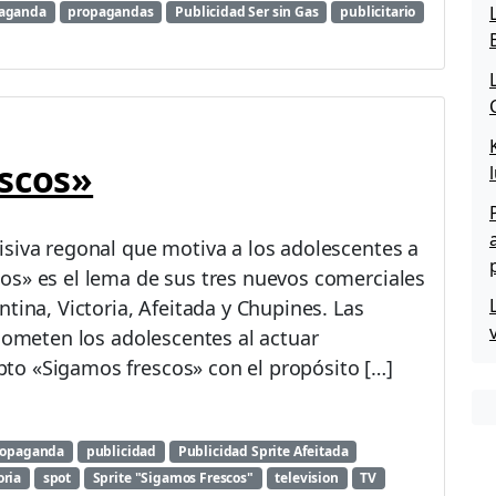
aganda
propagandas
Publicidad Ser sin Gas
publicitario
escos»
isiva regonal que motiva a los adolescentes a
os» es el lema de sus tres nuevos comerciales
tina, Victoria, Afeitada y Chupines. Las
 cometen los adolescentes al actuar
to «Sigamos frescos» con el propósito […]
ropaganda
publicidad
Publicidad Sprite Afeitada
oria
spot
Sprite "Sigamos Frescos"
television
TV