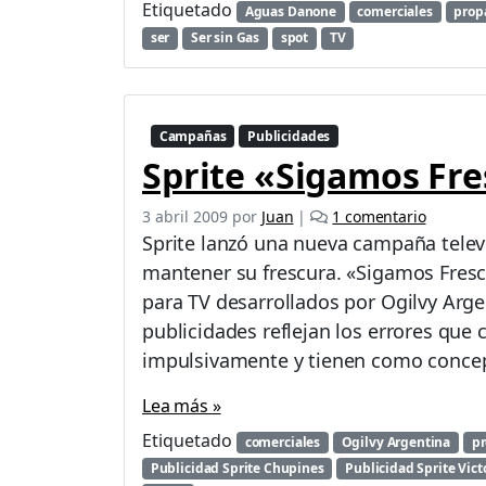
Etiquetado
Aguas Danone
comerciales
prop
i
ser
Ser sin Gas
spot
TV
Campañas
Publicidades
Sprite «Sigamos Fr
e
3 abril 2009
por
Juan
|
1 comentario
n
Sprite lanzó una nueva campaña telev
S
mantener su frescura. «Sigamos Fresc
p
para TV desarrollados por Ogilvy Argen
r
i
publicidades reflejan los errores que
t
impulsivamente y tienen como concep
e
«
Lea más »
S
Etiquetado
i
comerciales
Ogilvy Argentina
p
g
Publicidad Sprite Chupines
Publicidad Sprite Vict