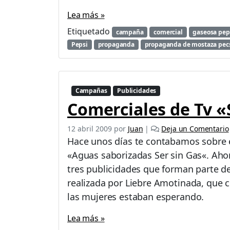
i
,
Lea más »
l
Etiquetado
campaña
comercial
gaseosa pep
a
Pepsi
propaganda
propaganda de mostaza pec
N
u
e
v
a
Campañas
Publicidades
c
Comerciales de Tv «
a
m
12 abril 2009
por
Juan
|
Deja un Comentario
p
Hace unos días te contabamos sobre 
a
ñ
«Aguas saborizadas Ser sin Gas«. Aho
a
tres publicidades que forman parte de
d
realizada por Liebre Amotinada, que 
e
las mujeres estaban esperando.
P
e
Lea más »
p
s