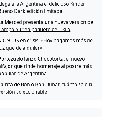
Llega a la Argentina el delicioso Kinder
Bueno Dark edición limitada
La Merced presenta una nueva versión de
Campo Sur en paquete de 1 kilo
KIOSCOS en crisis: «Hoy pagamos más de
luz que de alquiler»
Portezuelo lanzó Chocotorta, el nuevo
alfajor que rinde homenaje al postre más
popular de Argentina
La lata de Bon o Bon Dubai: cuánto sale la
versión coleccionable