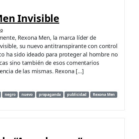
en Invisible
io
ente, Rexona Men, la marca líder de
visible, su nuevo antitranspirante con control
to ha sido ideado para proteger al hombre no
ncas sino también de esos comentarios
ncia de las mismas. Rexona […]
negro
nuevo
propaganda
publicidad
Rexona Men