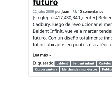
futuro
e
22 julio 2009
por
Juan
|
15 comentarios
n
[singlepic=417,430,340,,center] Belden
B
Cadbury, luego de revolucionar el mer
e
Beldent Infinit, vuelve a marcar tende
l
d
futuro. Con un diseño totalmente inno
e
Infinit ubicados en puntos estratégico
n
t
Lea más »
I
Etiquetado
n
beldent
beldent infinit
Carteles
f
Kioscos pintura
Merchandaising Kioscos
Public
i
n
i
t
p
r
e
s