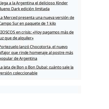
Llega a la Argentina el delicioso Kinder
Bueno Dark edición limitada
La Merced presenta una nueva versión de
Campo Sur en paquete de 1 kilo
KIOSCOS en crisis: «Hoy pagamos más de
luz que de alquiler»
Portezuelo lanzó Chocotorta, el nuevo
alfajor que rinde homenaje al postre más
popular de Argentina
La lata de Bon o Bon Dubai: cuánto sale la
versión coleccionable