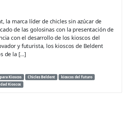
t, la marca líder de chicles sin azúcar de
cado de las golosinas con la presentación de
ncia con el desarrollo de los kioscos del
vador y futurista, los kioscos de Beldent
s de la […]
 para Kioscos
Chicles Beldent
kioscos del futuro
idad Kioscos