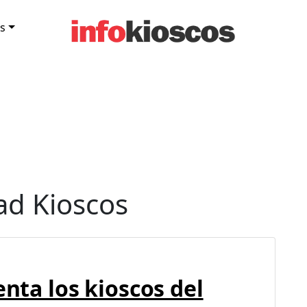
s
ad Kioscos
enta los kioscos del